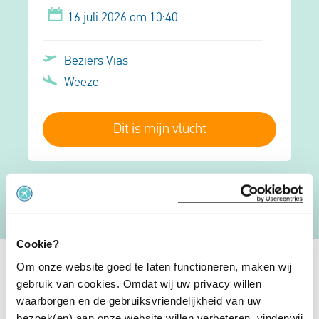
16 juli 2026 om 10:40
Beziers Vias
Weeze
Dit is mijn vlucht
Laat meer zien
Cookie?
Om onze website goed te laten functioneren, maken wij
Vlieghaven Weeze Düsseldorf
gebruik van cookies. Omdat wij uw privacy willen
Weeze Airport is ontzettend meer in trek bij
waarborgen en de gebruiksvriendelijkheid van uw
Nederlandse passagiers. Iedere 30 tot 60 minuten
bezoek(en) aan onze website willen verbeteren, vindenwij