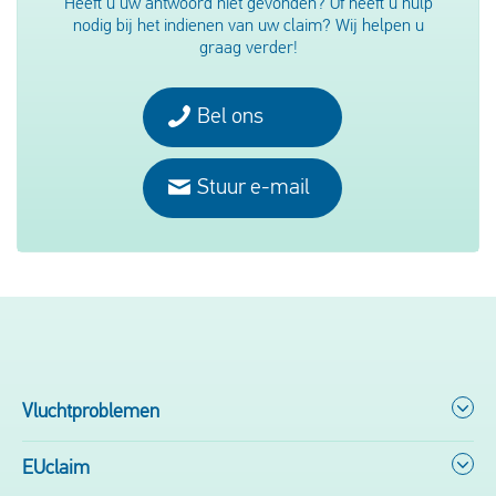
Heeft u uw antwoord niet gevonden? Of heeft u hulp
Ita Airways
Weeze Airport
nodig bij het indienen van uw claim? Wij helpen u
graag verder!
LOT Polish Airlines
Bel ons
Lufthansa
Stuur e-mail
Pegasus
Qatar Airways
Royal Air Maroc
Ryanair
Vluchtproblemen
SAS
EUclaim
Sun Express