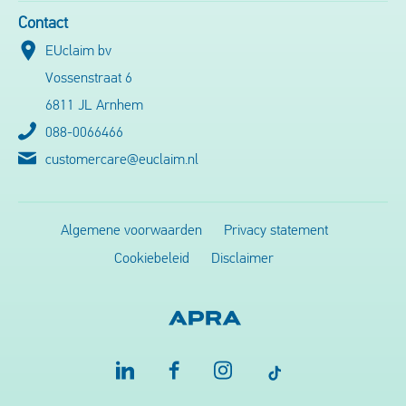
Contact
Surinam Airways
EUclaim bv
Vossenstraat 6
Tap Portugal
6811 JL Arnhem
088-0066466
Transavia
customercare@euclaim.nl
Turkish Airlines
United Airlines
Algemene voorwaarden
Privacy statement
Cookiebeleid
Disclaimer
Vueling Airlines
Wizz Air