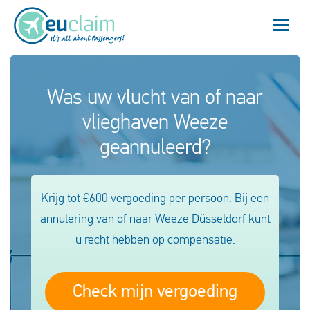
Vlucht vertraagd
Was uw vlucht van of naar
vlieghaven Weeze
Vlucht geannuleerd
geannuleerd?
Onze service
Veelgestelde vragen
Krijg tot €600 vergoeding per persoon. Bij een
annulering van of naar Weeze Düsseldorf kunt
Inloggen
u recht hebben op compensatie.
Check mijn vergoeding
Nederlands