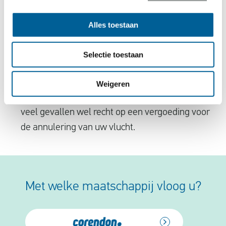
annulering.
Alles toestaan
Is uw vlucht geannuleerd door problemen op het
vliegveld zelf? Dan heeft u geen recht op een
Selectie toestaan
vergoeding voor de annulering van uw vlucht.
Is de airline waarmee u zou vliegen
Weigeren
aansprakelijk voor de annulering? Dan heeft u in
veel gevallen wel recht op een vergoeding voor
de annulering van uw vlucht.
Met welke maatschappij vloog u?