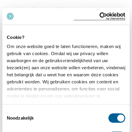
Annulering American Airlines komt door overmacht
Als uw vlucht geannuleerd is door een
buitengewone omstandigheid heeft u geen recht op
Cookie?
compensatie. Dit betekent dat de annulering niet de
Om onze website goed te laten functioneren, maken wij
schuld is van American Airlines; ze hoeven geen
gebruik van cookies. Omdat wij uw privacy willen
vergoeding uit te keren.
waarborgen en de gebruiksvriendelijkheid van uw
bezoek(en) aan onze website willen verbeteren, vindenwij
Enkele voorbeelden van overmacht:
het belangrijk dat u weet hoe en waarom deze cookies
gebruikt worden. Wij gebruiken cookies om content en
Staking luchtverkeersleiding of douane
advertenties te personaliseren, om functies voor social
Conflictsituaties zoals een oorlog of terrorisme
media te bieden en om ons websiteverkeer te
analyseren. Ook delen we informatie over uw gebruik van
Medische noodlanding
onze site met onze partners voor social media,
Weersomstandigheden
Toestemmingsselectie
adverteren en analyse. Deze partners kunnen deze
Noodzakelijk
Natuurrampen
gegevens combineren met andere informatie die u aan ze
heeft verstrekt of die ze hebben verzameld op basis van