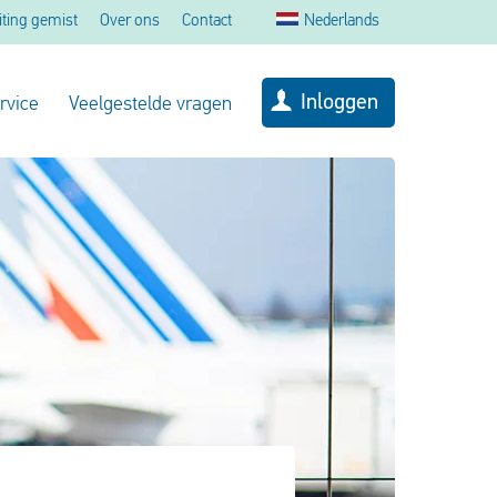
iting gemist
Over ons
Contact
Nederlands
Inloggen
rvice
Veelgestelde vragen