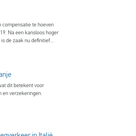
en compensatie te hoeven
019. Na een kansloos hoger
is de zaak nu definitief
wint!
anje
t dit betekent voor
n en verzekeringen.
egverkeer in Italië