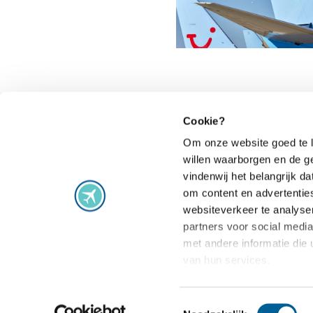
Cookie?
Om onze website goed te l
willen waarborgen en de g
Vluchtproblemen
vindenwij het belangrijk 
om content en advertentie
Vlucht vertraagd
Staking
websiteverkeer te analyse
Vlucht geannuleerd
Extra gemaak
partners voor social medi
Vlucht gewijzigd
Vlucht overb
met andere informatie die 
van hun services.
Aansluiting gemist
Veelgestelde
Toestemmingsselectie