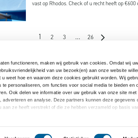
vast op Rhodos. Check of u recht heeft op €600
1
…
2
3
26
aten functioneren, maken wij gebruik van cookies. Omdat wij uw
ebruiksvriendelijkheid van uw bezoek(en) aan onze website wille
EUclaim
dat u weet hoe en waarom deze cookies gebruikt worden. Wij gebr
s te personaliseren, om functies voor social media te bieden en
Samenwerken
ren. Ook delen we informatie over uw gebruik van onze site met
te kosten
Pers
a, adverteren en analyse. Deze partners kunnen deze gegevens
oekt
Nieuws
u aan ze heeft verstrekt of die ze hebben verzameld op basis v
 vragen
Blog
Claim annuleren