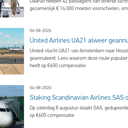
Daaruit hebben 42 passagiers van diverse luch
gezamenlijk € 14.000 moeten voorschieten, omd
nagekomen.
06-08-2026
United Airlines UA21 alweer geann
United-vlucht UA21 van Amsterdam naar Houst
geannuleerd. Lees waarom deze route populair 
heeft op €600 compensatie.
04-08-2026
Staking Scandinavian Airlines SAS 
Op zaterdag 8 augustus staakt SAS, gedupeerd
op €600 compensatie