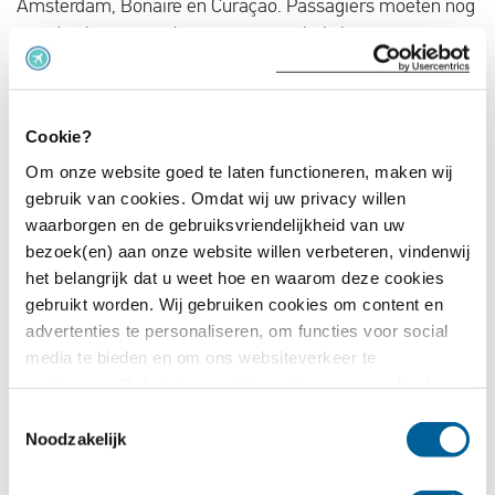
Amsterdam, Bonaire en Curaçao. Passagiers moeten nog
een dag langer wachten tot ze naar huis kunnen.
Cookie?
Om onze website goed te laten functioneren, maken wij
gebruik van cookies. Omdat wij uw privacy willen
waarborgen en de gebruiksvriendelijkheid van uw
bezoek(en) aan onze website willen verbeteren, vindenwij
het belangrijk dat u weet hoe en waarom deze cookies
gebruikt worden. Wij gebruiken cookies om content en
19-05-2026
advertenties te personaliseren, om functies voor social
Let it snow! Let it snow! Let it snow!
media te bieden en om ons websiteverkeer te
analyseren. Ook delen we informatie over uw gebruik van
Vandaag worden 427 passagiers uitbetaald op hun claim.
onze site met onze partners voor social media,
Toestemmingsselectie
Voor 21 passagiers gaat het om een claim uit januari. Hun
adverteren en analyse. Deze partners kunnen deze
Noodzakelijk
gemaakte kosten voor verzorging worden namelijk
gegevens combineren met andere informatie die u aan ze
vergoed.
heeft verstrekt of die ze hebben verzameld op basis van