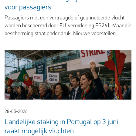
voor passagiers
Passagiers met een vertraagde of geannuleerde vlucht
worden beschermd door EU-verordening EG261. Maar die
bescherming staat onder druk. Nieuwe voorstellen
kunnen ervoor zorgen dat reizigers minder vaak recht
hebben op compensatie en hun recht minder makkelijk
kunnen halen.
28-05-2026
Landelijke staking in Portugal op 3 juni
raakt mogelijk vluchten