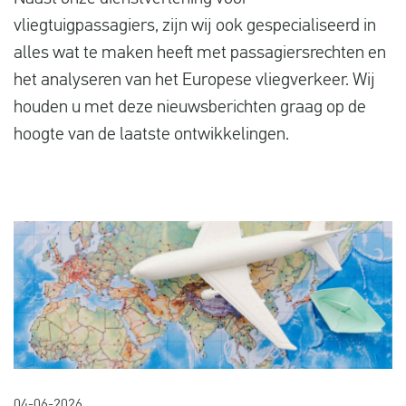
Vluchtproblemen
vliegtuigpassagiers, zijn wij ook gespecialiseerd in
alles wat te maken heeft met passagiersrechten en
Gemaakte kosten
het analyseren van het Europese vliegverkeer. Wij
Vlucht gewijzigd
houden u met deze nieuwsberichten graag op de
Aansluiting gemist
hoogte van de laatste ontwikkelingen.
Over ons
Contact
04-06-2026