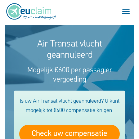
Vlucht vertraagd
Air Transat vlucht
geannuleerd
Vlucht geannuleerd
Mogelijk €600 per passagier
Onze service
vergoeding
Veelgestelde vragen
Is uw Air Transat vlucht geannuleerd? U kunt
Inloggen
mogelijk tot €600 compensatie krijgen.
Nederlands
Check uw compensatie