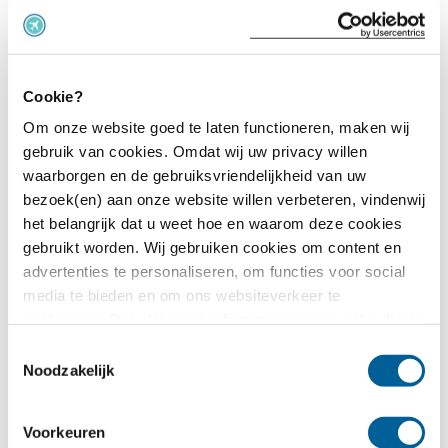
Als uw vlucht geannuleerd is door een
buitengewone omstandigheid heeft u geen recht op
compensatie. Dit betekent dat de annulering niet de
Cookie?
schuld is van Air Transat; ze hoeven geen
Om onze website goed te laten functioneren, maken wij
vergoeding uit te keren.
gebruik van cookies. Omdat wij uw privacy willen
waarborgen en de gebruiksvriendelijkheid van uw
Enkele voorbeelden van overmacht:
bezoek(en) aan onze website willen verbeteren, vindenwij
het belangrijk dat u weet hoe en waarom deze cookies
Staking luchtverkeersleiding of douane
gebruikt worden. Wij gebruiken cookies om content en
Conflictsituaties zoals een oorlog of terrorisme
advertenties te personaliseren, om functies voor social
Medische noodlanding
media te bieden en om ons websiteverkeer te
analyseren. Ook delen we informatie over uw gebruik van
Weersomstandigheden
onze site met onze partners voor social media,
Natuurrampen
Toestemmingsselectie
adverteren en analyse. Deze partners kunnen deze
Noodzakelijk
gegevens combineren met andere informatie die u aan ze
Gaat uw vlucht niet door vanwege een staking?
heeft verstrekt of die ze hebben verzameld op basis van
Check hier het laatste nieuws over de staking bij Air
Voorkeuren
uw gebruik van hun services.