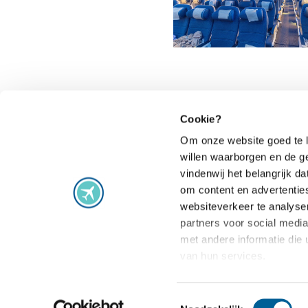
Cookie?
Om onze website goed te l
willen waarborgen en de g
Vluchtproblemen
vindenwij het belangrijk 
om content en advertentie
Vlucht vertraagd
Staking
websiteverkeer te analyse
Vlucht geannuleerd
Extra gemaak
partners voor social medi
Vlucht gewijzigd
Vlucht overb
met andere informatie die 
van hun services.
Aansluiting gemist
Veelgestelde
Toestemmingsselectie