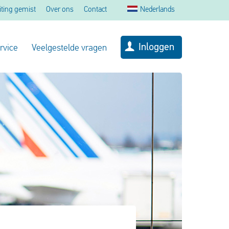
iting gemist
Over ons
Contact
Nederlands
Inloggen
rvice
Veelgestelde vragen