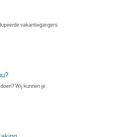
edupeerde vakantiegangers
nu?
 doen? Wij kunnen je
taking