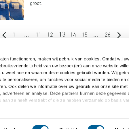
groot.
…
13
…
1
11
12
14
15
26
aten functioneren, maken wij gebruik van cookies. Omdat wij uw
ebruiksvriendelijkheid van uw bezoek(en) aan onze website wille
EUclaim
dat u weet hoe en waarom deze cookies gebruikt worden. Wij gebr
s te personaliseren, om functies voor social media te bieden en
Samenwerken
ren. Ook delen we informatie over uw gebruik van onze site met
te kosten
Pers
a, adverteren en analyse. Deze partners kunnen deze gegevens
oekt
Nieuws
u aan ze heeft verstrekt of die ze hebben verzameld op basis v
 vragen
Blog
Claim annuleren