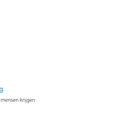
.
g
e mensen krijgen