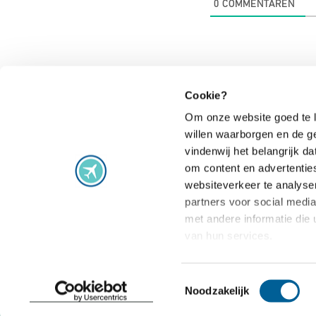
0
COMMENTAREN
Cookie?
Om onze website goed te l
willen waarborgen en de g
Vluchtproblemen
vindenwij het belangrijk 
om content en advertentie
Vlucht vertraagd
Staking
websiteverkeer te analyse
Vlucht geannuleerd
Extra gemaak
partners voor social medi
Vlucht gewijzigd
Vlucht overb
met andere informatie die 
van hun services.
Aansluiting gemist
Veelgestelde
Toestemmingsselectie
Noodzakelijk
Algemene voorwaarden
Privacy statement
Cooki