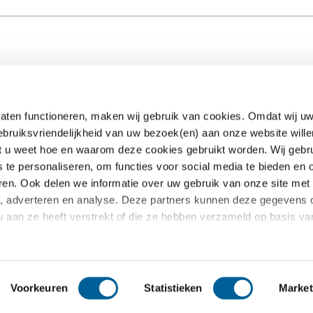
aten functioneren, maken wij gebruik van cookies. Omdat wij uw
ebruiksvriendelijkheid van uw bezoek(en) aan onze website wille
EUclaim
dat u weet hoe en waarom deze cookies gebruikt worden. Wij gebr
s te personaliseren, om functies voor social media te bieden en
Samenwerken
ren. Ook delen we informatie over uw gebruik van onze site met
te kosten
Pers
a, adverteren en analyse. Deze partners kunnen deze gegevens
oekt
Nieuws
u aan ze heeft verstrekt of die ze hebben verzameld op basis v
 vragen
Blog
Claim annuleren
Voorkeuren
Statistieken
Market
ebeleid
Disclaimer