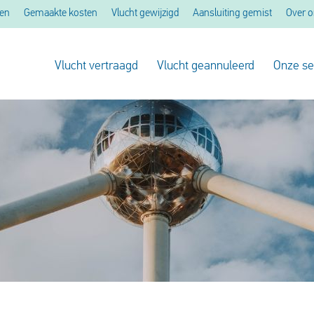
men
Gemaakte kosten
Vlucht gewijzigd
Aansluiting gemist
Over 
Vlucht vertraagd
Vlucht geannuleerd
Onze se