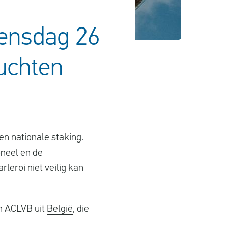
oensdag 26
uchten
en nationale staking.
oneel en de
eroi niet veilig kan
n ACLVB uit
België
, die