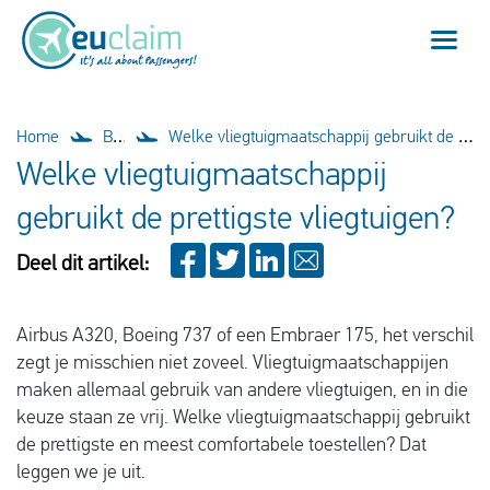
Vlucht vertraagd
Home
Blog
Welke vliegtuigmaatschappij gebruikt de prettigste vliegtuigen?
Welke vliegtuigmaatschappij
Vlucht geannuleerd
gebruikt de prettigste vliegtuigen?
Onze service
Deel dit artikel:
Veelgestelde vragen
Airbus A320, Boeing 737 of een Embraer 175, het verschil
zegt je misschien niet zoveel. Vliegtuigmaatschappijen
Inloggen
maken allemaal gebruik van andere vliegtuigen, en in die
keuze staan ze vrij. Welke vliegtuigmaatschappij gebruikt
de prettigste en meest comfortabele toestellen? Dat
Nederlands
leggen we je uit.