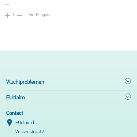
—
Reageer
1
Vluchtproblemen
EUclaim
Contact
EUclaim bv
Vossenstraat 6