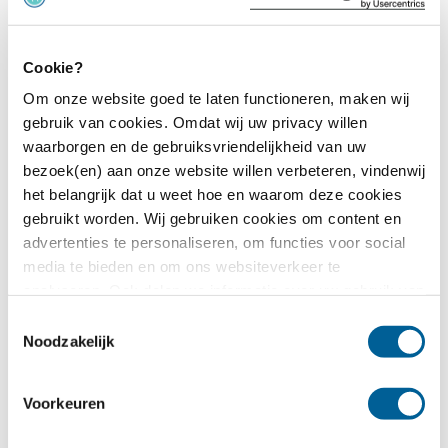
Cookie?
Om onze website goed te laten functioneren, maken wij
gebruik van cookies. Omdat wij uw privacy willen
waarborgen en de gebruiksvriendelijkheid van uw
bezoek(en) aan onze website willen verbeteren, vindenwij
het belangrijk dat u weet hoe en waarom deze cookies
gebruikt worden. Wij gebruiken cookies om content en
advertenties te personaliseren, om functies voor social
Chartermaatschappijen en vliegtuigen
media te bieden en om ons websiteverkeer te
De Nederlandse chartermaatschappijen TUIfly, Transavia
analyseren. Ook delen we informatie over uw gebruik van
en
Corendon Dutch Airlines
maken in hun vloot allemaal
onze site met onze partners voor social media,
Toestemmingsselectie
gebruik van Boeing 737 toestellen. Toch kan het
adverteren en analyse. Deze partners kunnen deze
Noodzakelijk
voorkomen dat je met een ander toestel vliegt, omdat
gegevens combineren met andere informatie die u aan ze
deze in de zomer worden ingehuurd voor het grote aantal
heeft verstrekt of die ze hebben verzameld op basis van
Voorkeuren
vluchten dat wordt uitgevoerd. Vooral de toestellen van
uw gebruik van hun services.
Blue Air en Euro Atlantic laten nogal wat te wensen over.