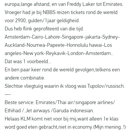
europa,lange afstand, en van Freddy Laker tot Emirates.
Vroeger had je bij NBBS reizen tickets rond de wereld
voor 2900, gulden/1jaar geldigheid.
Dus heb flink geprofiteerd van die tijd.
Amsterdam-Cairo-Lahore-Singapore-jakarta-Sydney-
Auckland-Noumea-Papeete-Honnolulu hawai-Los
angeles-New york-Reykavik-London-Amsterdam..
Dat was 1 voorbeeld…
En ben paar keer rond de wereld gevolgen,telkens een
andere combinatie.
Slechtse vliegtuiig waarin ik vloog was Tupolov/russisch.
—-
Beste service: Emirates/Thai air/singapore airlines/
Ethihad /.Jet airways /Garuda indonesian.
Helaas KLM komt niet voor bij mij,want alleen 1e klas
word goed eten gebracht,niet in economy.(Mijn mening..!)