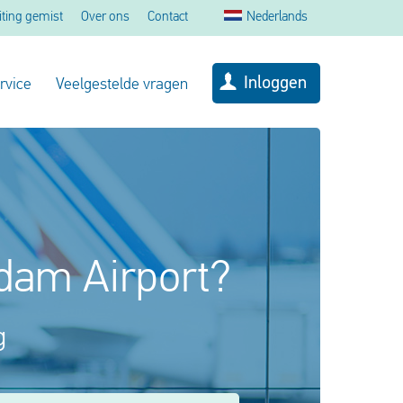
iting gemist
Over ons
Contact
Nederlands
Inloggen
rvice
Veelgestelde vragen
rdam Airport?
g