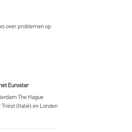
euws over problemen op
met Eurostar
otterdam The Hague
Triëst (Italië) en Londen