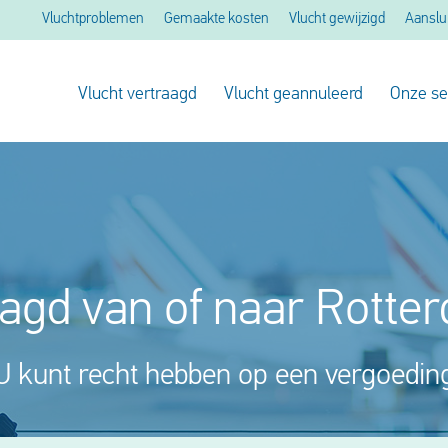
Vluchtproblemen
Gemaakte kosten
Vlucht gewijzigd
Aanslu
Vlucht vertraagd
Vlucht geannuleerd
Onze se
aagd van of naar Rotte
U kunt recht hebben op een vergoedin