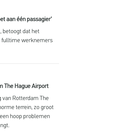
et aan één passagier’
, betoogt dat het
0 fulltime werknemers
am The Hague Airport
ng van Rotterdam The
norme terrein, zo groot
n een hoop problemen
ngt.