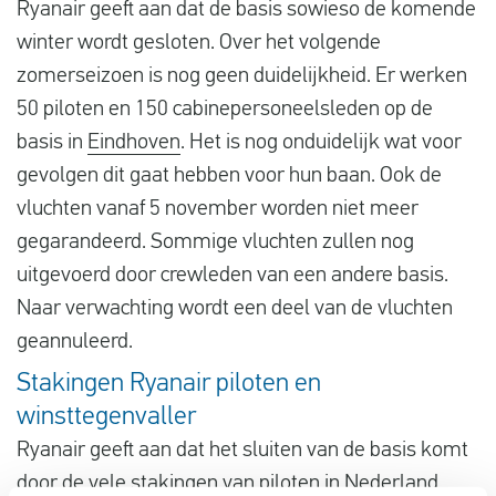
Ryanair geeft aan dat de basis sowieso de komende
Vluchtproblemen
winter wordt gesloten. Over het volgende
Gemaakte kosten
zomerseizoen is nog geen duidelijkheid. Er werken
50 piloten en 150 cabinepersoneelsleden op de
Vlucht gewijzigd
basis in
Eindhoven
. Het is nog onduidelijk wat voor
Aansluiting gemist
gevolgen dit gaat hebben voor hun baan. Ook de
Over ons
vluchten vanaf 5 november worden niet meer
gegarandeerd. Sommige vluchten zullen nog
Contact
uitgevoerd door crewleden van een andere basis.
Naar verwachting wordt een deel van de vluchten
geannuleerd.
Stakingen Ryanair piloten en
winsttegenvaller
Ryanair geeft aan dat het sluiten van de basis komt
door de vele stakingen van piloten in Nederland.