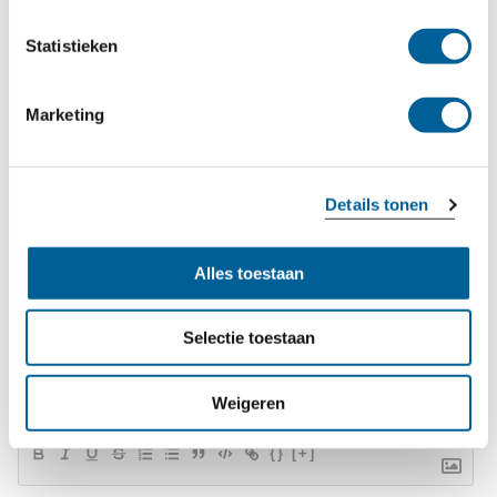
vergoeding. EUclaim helpt je hierbij.
Statistieken
Marketing
Geschreven door Jayla Tromp
Details tonen
Meer over Jayla
Alles toestaan
Selectie toestaan
Weigeren
{}
[+]