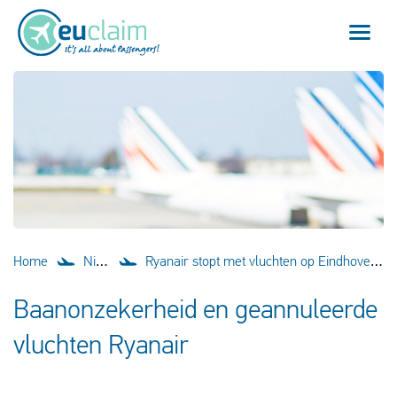
Vlucht vertraagd
Vlucht geannuleerd
Onze service
Veelgestelde vragen
Home
Nieuws
Ryanair stopt met vluchten op Eindhoven airport vanaf 5 november
Inloggen
Baanonzekerheid en geannuleerde
vluchten Ryanair
Nederlands