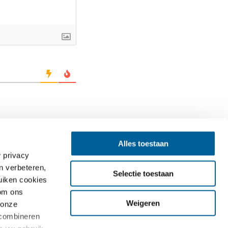
Alles toestaan
 privacy
n verbeteren,
Selectie toestaan
Contact
uiken cookies
 om ons
EUclaim bv
Weigeren
 onze
Vossenstraat 6
 combineren
6811 JL Arnhem