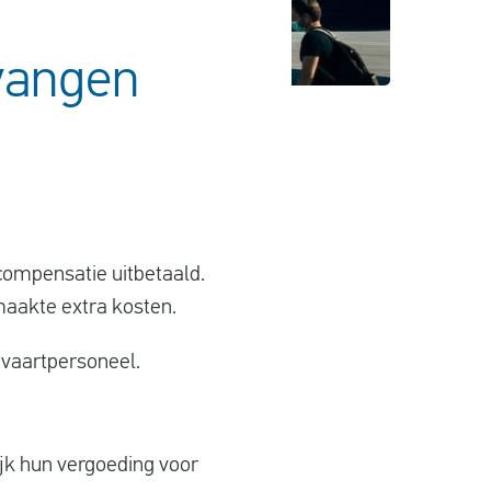
vangen
compensatie uitbetaald.
maakte extra kosten.
tvaartpersoneel.
ijk hun vergoeding voor