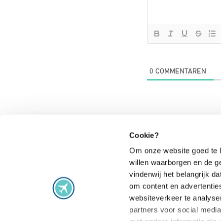
0
COMMENTAREN
Cookie?
Om onze website goed te l
willen waarborgen en de g
Vluchtproblemen
vindenwij het belangrijk 
om content en advertentie
Vlucht vertraagd
Staking
websiteverkeer te analyse
Vlucht geannuleerd
Extra gemaak
partners voor social medi
Vlucht gewijzigd
Vlucht overb