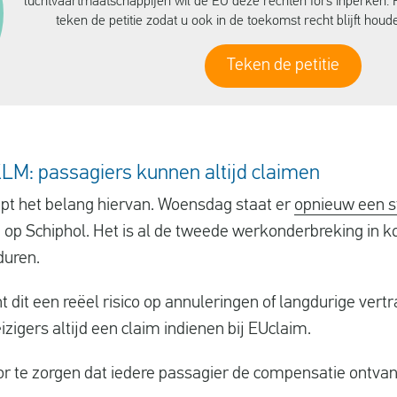
luchtvaartmaatschappijen wil de EU deze rechten fors inperken. 
teken de petitie zodat u ook in de toekomst recht blijft hou
Teken de petitie
KLM: passagiers kunnen altijd claimen
ept het belang hiervan. Woensdag staat er
opnieuw een s
op Schiphol. Het is al de tweede werkonderbreking in kor
duren.
 dit een reëel risico op annuleringen of langdurige vertr
zigers altijd een claim indienen bij EUclaim.
r te zorgen dat iedere passagier de compensatie ontvangt