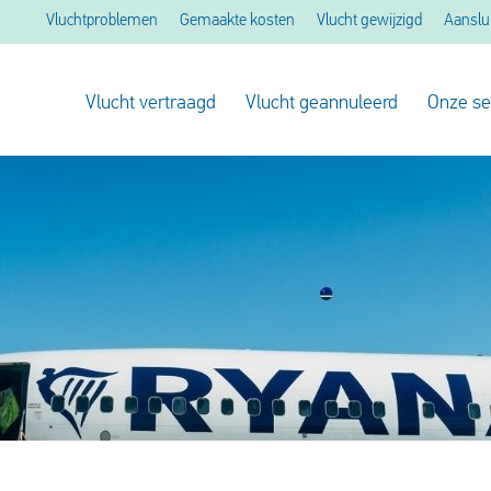
Vluchtproblemen
Gemaakte kosten
Vlucht gewijzigd
Aanslu
Vlucht vertraagd
Vlucht geannuleerd
Onze se