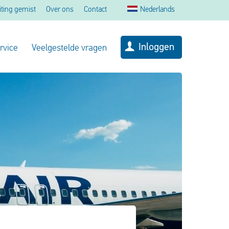
iting gemist
Over ons
Contact
Nederlands
Inloggen
rvice
Veelgestelde vragen