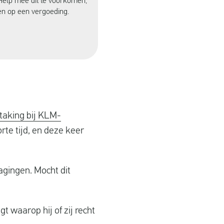
Help mee dit te voorkomen,
den op een vergoeding.
taking bij KLM-
te tijd, en deze keer
agingen. Mocht dit
 waarop hij of zij recht