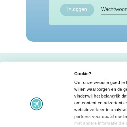
Inloggen
Wachtwoor
Cookie?
Vluchtproblemen
Om onze website goed te l
Vlucht vertraagd
Staking
willen waarborgen en de g
Vlucht geannuleerd
Extra gemaak
vindenwij het belangrijk 
Vlucht gewijzigd
Vlucht overb
om content en advertentie
Aansluiting gemist
Veelgestelde
websiteverkeer te analyse
partners voor social medi
met andere informatie die 