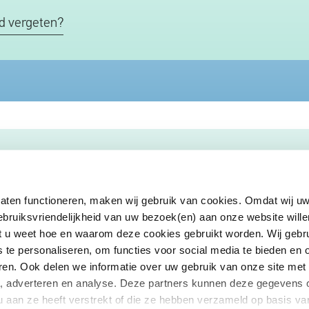
d vergeten?
EUclaim
aten functioneren, maken wij gebruik van cookies. Omdat wij uw
Samenwerken
ebruiksvriendelijkheid van uw bezoek(en) aan onze website wille
te kosten
Pers
dat u weet hoe en waarom deze cookies gebruikt worden. Wij gebr
oekt
Nieuws
s te personaliseren, om functies voor social media te bieden en
 vragen
Blog
ren. Ook delen we informatie over uw gebruik van onze site met
a, adverteren en analyse. Deze partners kunnen deze gegevens
Claim annuleren
u aan ze heeft verstrekt of die ze hebben verzameld op basis v