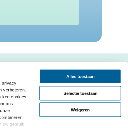
Contact
Alles toestaan
 privacy
EUclaim bv
n verbeteren,
Vossenstraat 6
Selectie toestaan
uiken cookies
6811 JL Arnhem
 om ons
088-0066466
Weigeren
 onze
 combineren
customercare@euclaim.nl
an uw gebruik