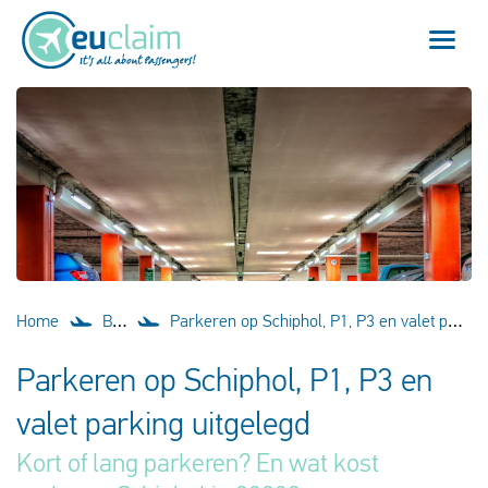
Vlucht vertraagd
Vlucht geannuleerd
Onze service
Veelgestelde vragen
Home
Blog
Parkeren op Schiphol, P1, P3 en valet parking uitgelegd
Inloggen
Parkeren op Schiphol, P1, P3 en
valet parking uitgelegd
Nederlands
Kort of lang parkeren? En wat kost