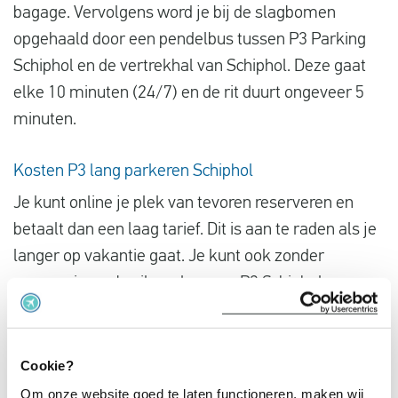
bagage. Vervolgens word je bij de slagbomen
opgehaald door een pendelbus tussen P3 Parking
Schiphol en de vertrekhal van Schiphol. Deze gaat
elke 10 minuten (24/7) en de rit duurt ongeveer 5
minuten.
Kosten P3 lang parkeren Schiphol
Je kunt online je plek van tevoren reserveren en
betaalt dan een laag tarief. Dit is aan te raden als je
langer op vakantie gaat. Je kunt ook zonder
reservering gebruik maken van P3 Schiphol.
Tijd
Garage
Buiten
Eerste 24 uur
45,50 euro
46,50 euro
Cookie?
24 – 48 uur
85 euro
80 euro
Om onze website goed te laten functioneren, maken wij