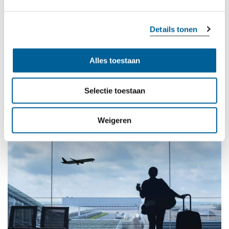
Ideaal voor vakanties en gezinnen.
Er zijn elektrische oplaadpunten voor je auto
Details tonen
beschikbaar.
De parkeerplaats biedt voldoende ruimte aan
Alles toestaan
mindervaliden.
Selectie toestaan
P3 Schiphol is dus een goede optie
voor het geval je
vlucht vertraging heeft
.
Weigeren