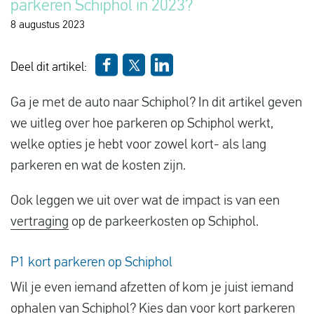
parkeren Schiphol in 2023?
Vluchtproblemen
8 augustus 2023
Gemaakte kosten
Deel dit artikel:
Vlucht gewijzigd
Aansluiting gemist
Ga je met de auto naar Schiphol? In dit artikel geven
we uitleg over hoe parkeren op Schiphol werkt,
Over ons
welke opties je hebt voor zowel kort- als lang
Contact
parkeren en wat de kosten zijn.
Ook leggen we uit over wat de impact is van een
vertraging
op de parkeerkosten op Schiphol.
P1 kort parkeren op Schiphol
Wil je even iemand afzetten of kom je juist iemand
ophalen van Schiphol? Kies dan voor kort parkeren