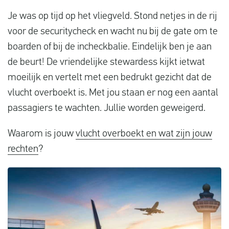
Vluchtproblemen
Je was op tijd op het vliegveld. Stond netjes in de rij
voor de securitycheck en wacht nu bij de gate om te
Gemaakte kosten
boarden of bij de incheckbalie. Eindelijk ben je aan
Vlucht gewijzigd
de beurt! De vriendelijke stewardess kijkt ietwat
Aansluiting gemist
moeilijk en vertelt met een bedrukt gezicht dat de
vlucht overboekt is. Met jou staan er nog een aantal
Over ons
passagiers te wachten. Jullie worden geweigerd.
Contact
Waarom is jouw
vlucht overboekt en wat zijn jouw
rechten
?