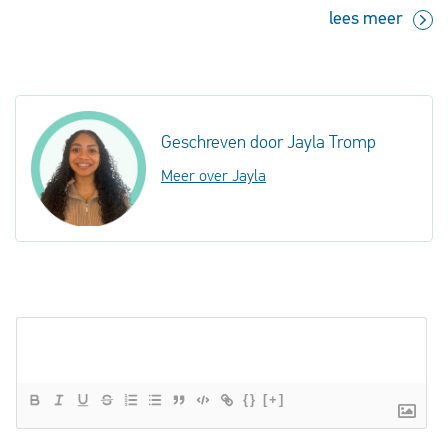
dan inchecken op de luchthaven. Waarom online
lees meer
inchecken toch écht het overwegen waard is, vertellen we
je graag.
Geschreven door Jayla Tromp
Meer over Jayla
{}
[+]