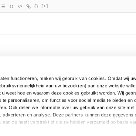
{}
[+]
aten functioneren, maken wij gebruik van cookies. Omdat wij uw
ebruiksvriendelijkheid van uw bezoek(en) aan onze website wille
EUclaim
dat u weet hoe en waarom deze cookies gebruikt worden. Wij gebr
s te personaliseren, om functies voor social media te bieden en
Samenwerken
ren. Ook delen we informatie over uw gebruik van onze site met
te kosten
Pers
a, adverteren en analyse. Deze partners kunnen deze gegevens
oekt
Nieuws
u aan ze heeft verstrekt of die ze hebben verzameld op basis v
 vragen
Blog