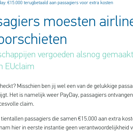
ay: €15.000 terugbetaald aan passagiers voor extra kosten
agiers moesten airlin
oorschieten
chappijen vergoeden alsnog gemaakt
n EUclaim
checkt? Misschien ben jij wel een van de gelukkige pass
jgt. Het is namelijk weer PayDay, passagiers ontvange
esvolle claim.
 tientallen passagiers die samen €15.000 aan extra kost
am hier in eerste instantie geen verantwoordelijkheid v