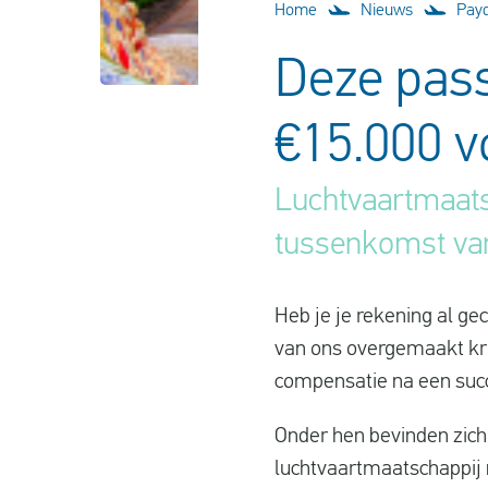
Home
Nieuws
Payd
Deze pass
€15.000 v
Luchtvaartmaats
tussenkomst va
Heb je je rekening al ge
van ons overgemaakt kri
compensatie na een succ
Onder hen bevinden zich
luchtvaartmaatschappij n