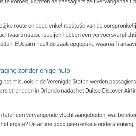
is te komen, kochten de passagiers zelf vervangende tic
jke route en bood enkel restitutie van de oorspronkelij
 luchtvaartmaatschappijen hebben een vervoersverplich
bieden. EUclaim heeft de zaak opgepakt, waarna Transav
raging zonder enige hulp
ng het mis, ook in de Verenigde Staten werden passagiers
iers strandden in Orlando nadat het Duitse Discover Airli
n later een vervangende vlucht aangeboden, wat beteke
et ergste? De airline bood geen enkele ondersteuning.