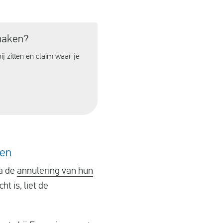
maken?
ij zitten en claim waar je
pen
na de
annulering van hun
ht is, liet de