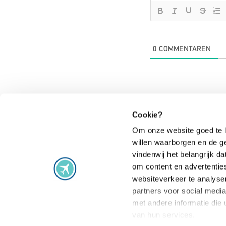
0
COMMENTAREN
Cookie?
Om onze website goed te l
willen waarborgen en de g
Vluchtproblemen
vindenwij het belangrijk 
om content en advertentie
Vlucht vertraagd
Staking
websiteverkeer te analyse
Vlucht geannuleerd
Extra gemaak
partners voor social medi
Vlucht gewijzigd
Vlucht overb
met andere informatie die 
van hun services.
Aansluiting gemist
Veelgestelde