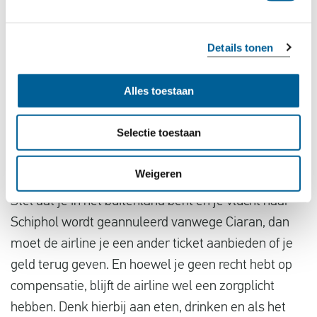
verzekeraar.
Zorgplicht blijft gelden: Hoewel financiële
Details tonen
compensatie niet van toepassing is bij een
annulering of vertraging als gevolg van
Alles toestaan
overmacht, heb je nog steeds rechten als
passagier. Denk aan maaltijden, accommodatie
Selectie toestaan
en communicatiemogelijkheden, zoals
telefoongesprekken en e-mails.
Weigeren
Stel dat je in het buitenland bent en je vlucht naar
Schiphol wordt geannuleerd vanwege Ciaran, dan
moet de airline je een ander ticket aanbieden of je
geld terug geven. En hoewel je geen recht hebt op
compensatie, blijft de airline wel een zorgplicht
hebben. Denk hierbij aan eten, drinken en als het