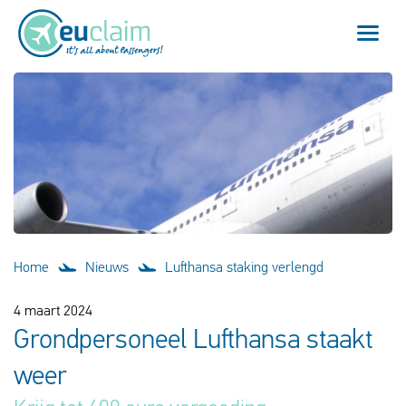
Vlucht vertraagd
Vlucht geannuleerd
Onze service
Veelgestelde vragen
Home
Nieuws
Lufthansa staking verlengd
Inloggen
4 maart 2024
Grondpersoneel Lufthansa staakt
weer
Nederlands