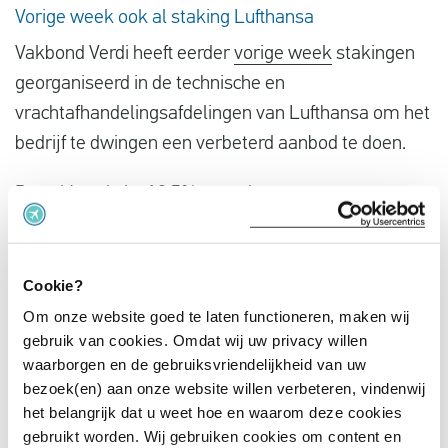
Vorige week ook al staking Lufthansa
Vakbond Verdi heeft eerder
vorige week
stakingen
georganiseerd in de technische en
vrachtafhandelingsafdelingen van Lufthansa om het
bedrijf te dwingen een verbeterd aanbod te doen.
De vakbond eist 12,5% meer loon en een
inflatiecompensatiebonus voor één jaar.
Tot nu toe heeft Lufthansa een loonsverhoging van
Cookie?
10% aangeboden voor 28 maanden. De volgende
Om onze website goed te laten functioneren, maken wij
onderhandelingsronde staat gepland voor 13 en 14
gebruik van cookies. Omdat wij uw privacy willen
maart. Verdi heeft aangegeven alleen bereid te zijn
waarborgen en de gebruiksvriendelijkheid van uw
bezoek(en) aan onze website willen verbeteren, vindenwij
eerder te onderhandelen als er een verbeterd
het belangrijk dat u weet hoe en waarom deze cookies
aanbod wordt gedaan.
gebruikt worden. Wij gebruiken cookies om content en