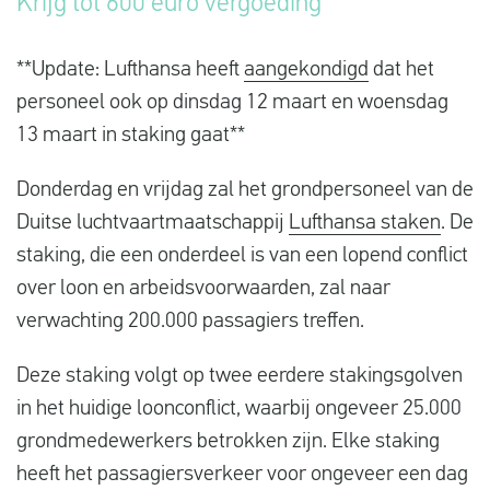
Krijg tot 600 euro vergoeding
Vluchtproblemen
Gemaakte kosten
**Update: Lufthansa heeft
aangekondigd
dat het
personeel ook op dinsdag 12 maart en woensdag
Vlucht gewijzigd
13 maart in staking gaat**
Aansluiting gemist
Donderdag en vrijdag zal het grondpersoneel van de
Over ons
Duitse luchtvaartmaatschappij
Lufthansa staken
. De
Contact
staking, die een onderdeel is van een lopend conflict
over loon en arbeidsvoorwaarden, zal naar
verwachting 200.000 passagiers treffen.
Deze staking volgt op twee eerdere stakingsgolven
in het huidige loonconflict, waarbij ongeveer 25.000
grondmedewerkers betrokken zijn. Elke staking
heeft het passagiersverkeer voor ongeveer een dag