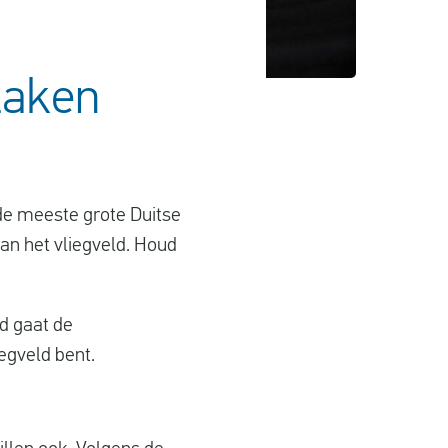
taken
de meeste grote Duitse
van het vliegveld. Houd
ld gaat de
liegveld bent.