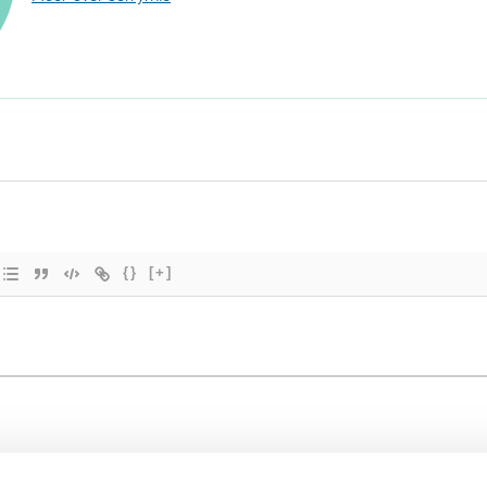
{}
[+]