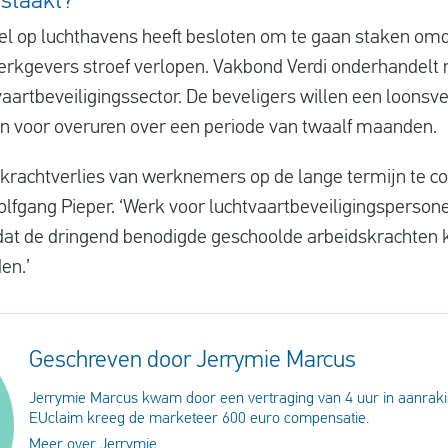
staakt?
el op luchthavens heeft besloten om te gaan staken om
erkgevers stroef verlopen. Vakbond Verdi onderhandelt
aartbeveiligingssector. De beveligers willen een loonsv
on voor overuren over een periode van twaalf maanden.
pkrachtverlies van werknemers op de lange termijn te c
fgang Pieper. ‘Werk voor luchtvaartbeveiligingspersone
zodat de dringend benodigde geschoolde arbeidskrachte
en.’
Geschreven door Jerrymie Marcus
Jerrymie Marcus kwam door een vertraging van 4 uur in aanraki
EUclaim kreeg de marketeer 600 euro compensatie.
Meer over Jerrymie