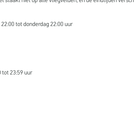
l staakt niet op alle vliegvelden, en de eindtijden versch
22:00 tot donderdag 22:00 uur
 tot 23:59 uur