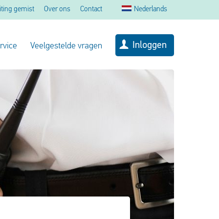
iting gemist
Over ons
Contact
Nederlands
Inloggen
rvice
Veelgestelde vragen