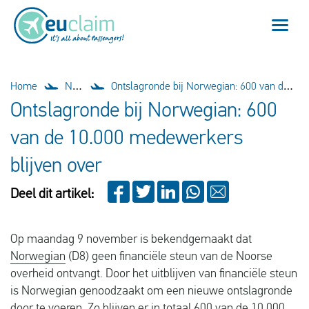
Vlucht vertraagd
Home
Nieuws
Ontslagronde bij Norwegian: 600 van de 10.000 medewerkers blijven over
Ontslagronde bij Norwegian: 600
Vlucht geannuleerd
van de 10.000 medewerkers
Onze service
blijven over
Veelgestelde vragen
Deel dit artikel:
Inloggen
Op maandag 9 november is bekendgemaakt dat
Norwegian
(D8) geen financiële steun van de Noorse
overheid ontvangt. Door het uitblijven van financiële steun
Nederlands
is Norwegian genoodzaakt om een nieuwe ontslagronde
door te voeren. Zo blijven er in totaal 600 van de 10.000