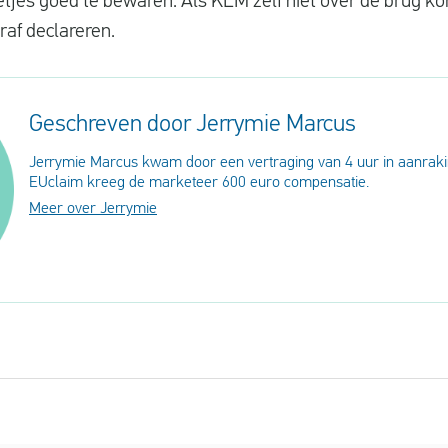
etjes goed te bewaren. Als KLM zelf niet over de brug k
raf declareren.
Geschreven door Jerrymie Marcus
Jerrymie Marcus kwam door een vertraging van 4 uur in aanraki
EUclaim kreeg de marketeer 600 euro compensatie.
Meer over Jerrymie