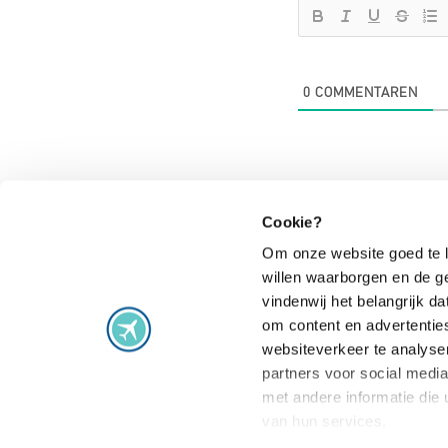
0
COMMENTAREN
Cookie?
Om onze website goed te l
willen waarborgen en de g
Vluchtproblemen
vindenwij het belangrijk 
om content en advertentie
Vlucht vertraagd
Staking
websiteverkeer te analyse
Vlucht geannuleerd
Extra gemaak
partners voor social medi
Vlucht gewijzigd
Vlucht overb
met andere informatie die 
van hun services.
Aansluiting gemist
Veelgestelde