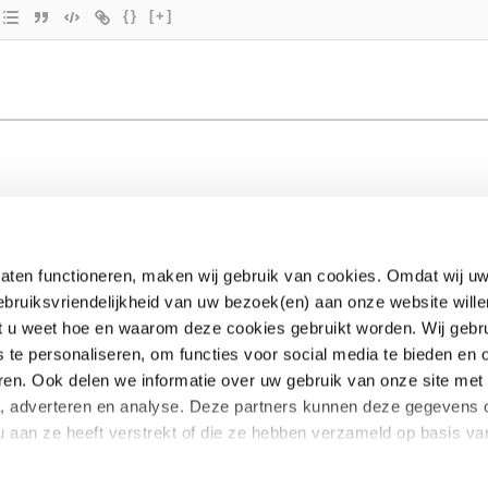
{}
[+]
aten functioneren, maken wij gebruik van cookies. Omdat wij uw
ebruiksvriendelijkheid van uw bezoek(en) aan onze website wille
EUclaim
dat u weet hoe en waarom deze cookies gebruikt worden. Wij gebr
s te personaliseren, om functies voor social media te bieden en
Samenwerken
ren. Ook delen we informatie over uw gebruik van onze site met
te kosten
Pers
a, adverteren en analyse. Deze partners kunnen deze gegevens
oekt
Nieuws
u aan ze heeft verstrekt of die ze hebben verzameld op basis v
 vragen
Blog