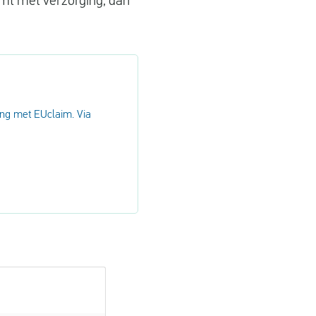
omt met verzorging, dan
ng met EUclaim. Via