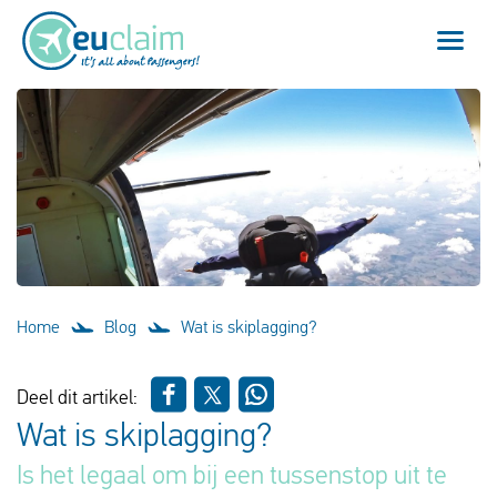
Vlucht vertraagd
Vlucht geannuleerd
Onze service
Veelgestelde vragen
Home
Blog
Wat is skiplagging?
Inloggen
Deel dit artikel:
Wat is skiplagging?
Nederlands
Is het legaal om bij een tussenstop uit te