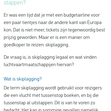
stappen?
Vluchtproblemen
Er was een tijd dat je met een budgetairline voor
Gemaakte kosten
een paar tientjes naar de andere kant van Europa
Vlucht gewijzigd
kon. Dat is niet meer, tickets zijn tegenwoordig best
Aansluiting gemist
prijzig geworden. Maar er is een manier om
goedkoper te reizen: skiplagging.
Over ons
Contact
De vraag is, is skiplagging legaal en wat vinden
luchtvaartmaatschappijen hiervan?
+3188-0066466
Wat is skiplagging?
De term skiplagging wordt gebruikt voor reizigers
die een vlucht met tussenstop boeken, en bij die
tussenstap al uitstappen. Dit is van te voren zo
bedacht. Het kan in sommige gevallen namelijk