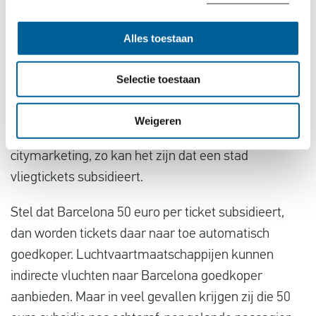
Als een luchtvaartmaatschappij vliegt via een
tussenstop, zal zij vaak haar tarieven verlagen om
Alles toestaan
te concurreren met luchtvaartmaatschappijen die
die duurdere directe vluchten aanbieden.
Selectie toestaan
Ofwel, marktwerking.
Weigeren
Daarnaast geven steden ook geld uit aan
citymarketing, zo kan het zijn dat een stad
vliegtickets subsidieert.
Stel dat Barcelona 50 euro per ticket subsidieert,
dan worden tickets daar naar toe automatisch
goedkoper. Luchtvaartmaatschappijen kunnen
indirecte vluchten naar Barcelona goedkoper
aanbieden. Maar in veel gevallen krijgen zij die 50