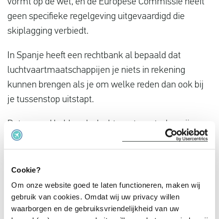
vormt op de wet, en de Europese Commissie heeft
geen specifieke regelgeving uitgevaardigd die
skiplagging verbiedt.
In Spanje heeft een rechtbank al bepaald dat
luchtvaartmaatschappijen je niets in rekening
kunnen brengen als je om welke reden dan ook bij
je tussenstop uitstapt.
Dat gezegd hebbende, luchtvaartmaatschappijen
zijn zich bewust van deze praktijk en proberen vaak
maatregelen te nemen om het te ontmoedigen of te
voorkomen.
Cookie?
Om onze website goed te laten functioneren, maken wij
Ze kunnen bijvoorbeeld proberen om passagiers te
gebruik van cookies. Omdat wij uw privacy willen
vervolgen voor het niet voltooien van hun geboekte
waarborgen en de gebruiksvriendelijkheid van uw