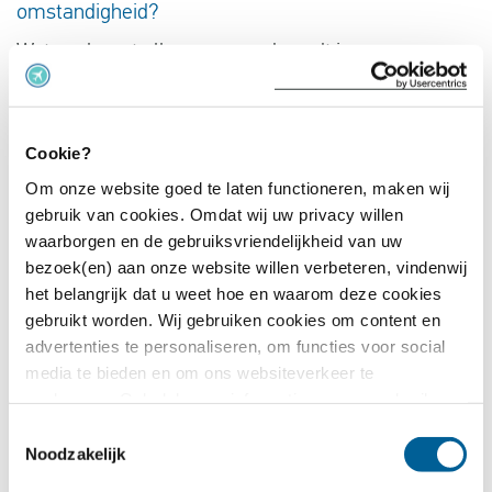
omstandigheid?
Wat vaak met elkaar verward wordt is een
‘buitengewone omstandigheid’ en omstandigheden
waar de luchtvaartmaatschappij ‘niets aan kan
doen’. Een platte band is bijvoorbeeld erg vervelend.
Cookie?
Een technisch mankement kan spontaan ontstaan.
Om onze website goed te laten functioneren, maken wij
gebruik van cookies. Omdat wij uw privacy willen
De vliegtuigmaatschappij is verantwoordelijk voor
waarborgen en de gebruiksvriendelijkheid van uw
het onderhoud van het vliegtuig en daarmee kunnen
bezoek(en) aan onze website willen verbeteren, vindenwij
veel technische mankementen voorkomen worden.
het belangrijk dat u weet hoe en waarom deze cookies
Technische mankementen die langer dan drie uur
gebruikt worden. Wij gebruiken cookies om content en
advertenties te personaliseren, om functies voor social
vertraging opleveren heb je dus wél recht op
media te bieden en om ons websiteverkeer te
vergoeding. Hieronder geven we voorbeelden van
analyseren. Ook delen we informatie over uw gebruik van
situaties waarin er geen sprake is van een
onze site met onze partners voor social media,
Toestemmingsselectie
‘buitengewone omstandigheid’.
adverteren en analyse. Deze partners kunnen deze
Noodzakelijk
gegevens combineren met andere informatie die u aan ze