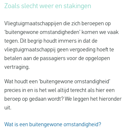
Zoals slecht weer en stakingen
Vluchtproblemen
Gemaakte kosten
Vliegtuigmaatschappijen die zich beroepen op
Vlucht gewijzigd
‘buitengewone omstandigheden’ komen we vaak
tegen. Dit begrip houdt immers in dat de
Aansluiting gemist
vliegtuigmaatschappij geen vergoeding hoeft te
Over ons
betalen aan de passagiers voor de opgelopen
Contact
vertraging.
Wat houdt een ‘buitengewone omstandigheid’
precies in en is het wel altijd terecht als hier een
beroep op gedaan wordt? We leggen het hieronder
uit.
Wat is een buitengewone omstandigheid?