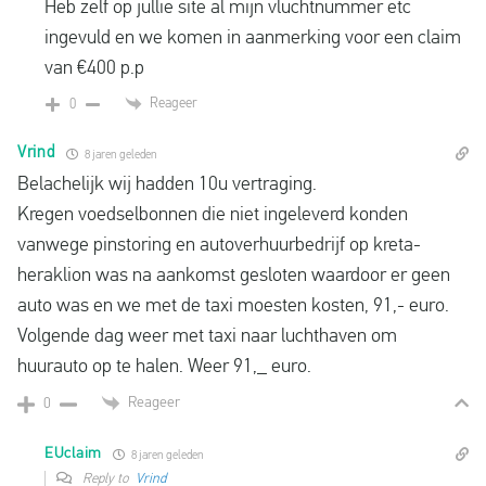
Heb zelf op jullie site al mijn vluchtnummer etc
ingevuld en we komen in aanmerking voor een claim
van €400 p.p
Reageer
0
Vrind
8 jaren geleden
Belachelijk wij hadden 10u vertraging.
Kregen voedselbonnen die niet ingeleverd konden
vanwege pinstoring en autoverhuurbedrijf op kreta-
heraklion was na aankomst gesloten waardoor er geen
auto was en we met de taxi moesten kosten, 91,- euro.
Volgende dag weer met taxi naar luchthaven om
huurauto op te halen. Weer 91,_ euro.
Reageer
0
EUclaim
8 jaren geleden
Reply to
Vrind