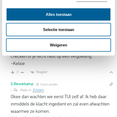
Heel vervelend dat er vertraging was. Je kunt er voor
kiezen om de reactie van TUI af te wachten. Mochten
Alles toestaan
zij het verzoek op vergoeding afwijzen en op basis
van onze data vinden wij dat je wel recht hebt, dan
Selectie toestaan
kun je het daarna via ons doen. Als je het gelijk via
ons wilt doen moet je de claim bij TUI eerst intrekken.
Weigeren
Als je een vluchtdatum voor mij hebt kan ik sowieso
checken of je recht hebt op een vergoeding.
~Kelsie
Reageer
0
S.Reuvekamp
8 jaren geleden
Reply to
EUclaim
Okee dan wachten we eerst TUI zelf af. Ik heb daar
inmiddels de klacht ingedient en zal even afwachten
waarmee ze komen.