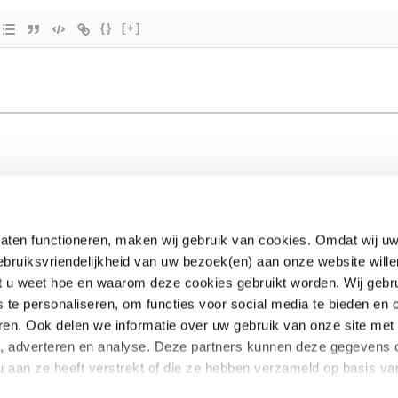
{}
[+]
aten functioneren, maken wij gebruik van cookies. Omdat wij uw
ebruiksvriendelijkheid van uw bezoek(en) aan onze website wille
EUclaim
dat u weet hoe en waarom deze cookies gebruikt worden. Wij gebr
s te personaliseren, om functies voor social media te bieden en
Samenwerken
ren. Ook delen we informatie over uw gebruik van onze site met
te kosten
Pers
a, adverteren en analyse. Deze partners kunnen deze gegevens
oekt
Nieuws
u aan ze heeft verstrekt of die ze hebben verzameld op basis v
 vragen
Blog