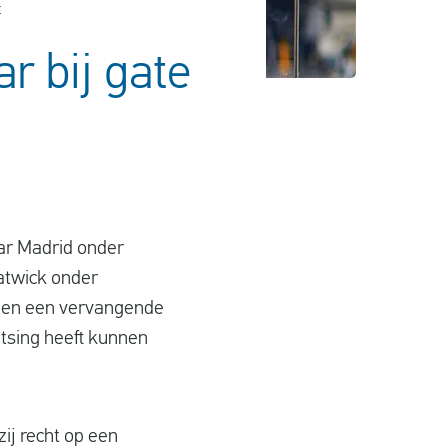
t
r bij gate
ar Madrid onder
atwick onder
eten een vervangende
otsing heeft kunnen
ij recht op een