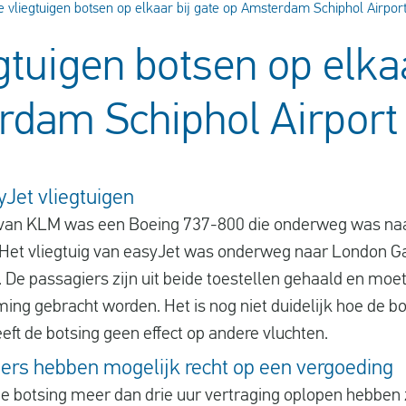
 vliegtuigen botsen op elkaar bij gate op Amsterdam Schiphol Airpor
gtuigen botsen op elkaa
rdam Schiphol Airport
Jet vliegtuigen
g van KLM was een Boeing 737-800 die onderweg was na
et vliegtuig van easyJet was onderweg naar London G
e passagiers zijn uit beide toestellen gehaald en mo
ng gebracht worden. Het is nog niet duidelijk hoe de b
ft de botsing geen effect op andere vluchten.
ers hebben mogelijk recht op een vergoeding
e botsing meer dan drie uur vertraging oplopen hebben z