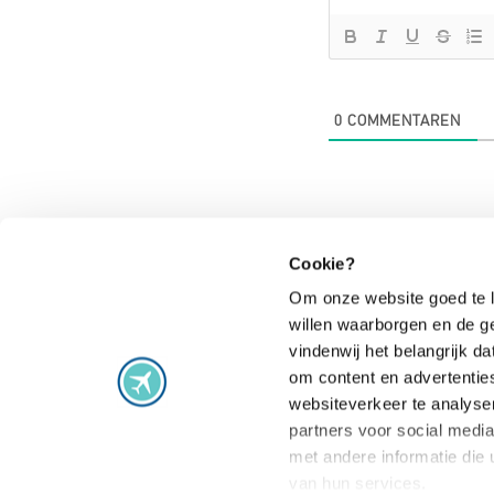
0
COMMENTAREN
Cookie?
Om onze website goed te l
willen waarborgen en de g
Vluchtproblemen
vindenwij het belangrijk 
om content en advertentie
Vlucht vertraagd
Staking
websiteverkeer te analyse
Vlucht geannuleerd
Extra gemaak
partners voor social medi
Vlucht gewijzigd
Vlucht overb
met andere informatie die 
van hun services.
Aansluiting gemist
Veelgestelde