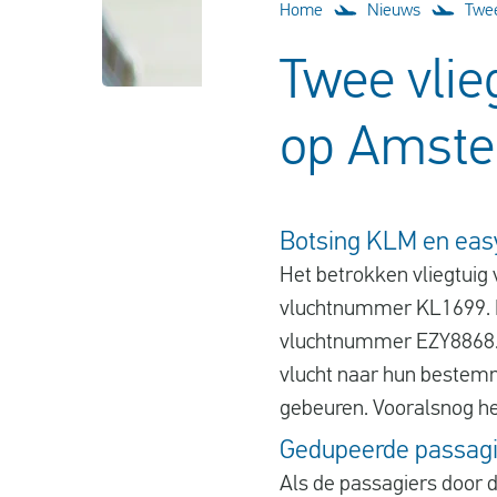
Home
Nieuws
Twee
Twee vlie
op Amste
Botsing KLM en easy
Het betrokken vliegtui
vluchtnummer KL1699. H
vluchtnummer EZY8868. D
vlucht naar hun bestemmi
gebeuren. Vooralsnog hee
Gedupeerde passagi
Als de passagiers door d