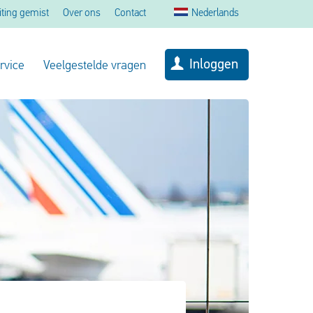
iting gemist
Over ons
Contact
Nederlands
Inloggen
rvice
Veelgestelde vragen