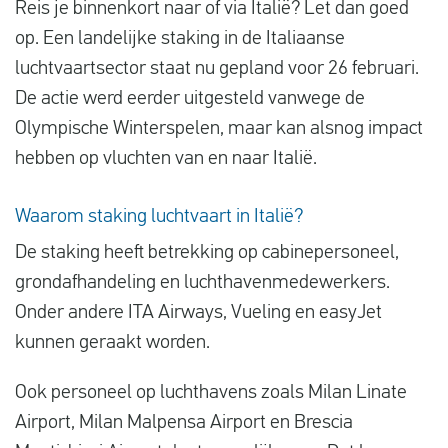
Reis je binnenkort naar of via Italië? Let dan goed
Vluchtproblemen
op. Een landelijke staking in de Italiaanse
Gemaakte kosten
luchtvaartsector staat nu gepland voor 26 februari.
De actie werd eerder uitgesteld vanwege de
Vlucht gewijzigd
Olympische Winterspelen, maar kan alsnog impact
Aansluiting gemist
hebben op vluchten van en naar Italië.
Over ons
Waarom staking luchtvaart in Italië?
Contact
De staking heeft betrekking op cabinepersoneel,
grondafhandeling en luchthavenmedewerkers.
Onder andere ITA Airways, Vueling en easyJet
kunnen geraakt worden.
Ook personeel op luchthavens zoals Milan Linate
Airport, Milan Malpensa Airport en Brescia