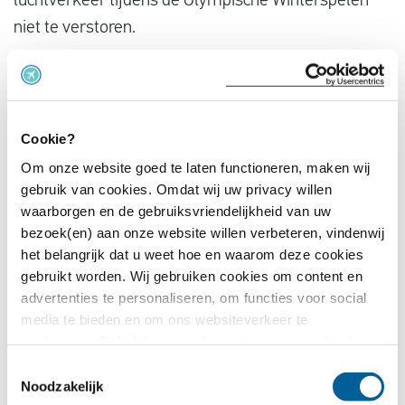
luchtverkeer tijdens de Olympische Winterspelen
niet te verstoren.
Tijdens de Spelen reizen duizenden atleten,
delegaties en toeschouwers via de luchthavens van
Milaan. Volgens de overheid mocht het vliegverkeer
Cookie?
in die periode niet stilvallen. Daarom is de actie
Om onze website goed te laten functioneren, maken wij
verplaatst naar 26 februari, een paar dagen na de
gebruik van cookies. Omdat wij uw privacy willen
laatste dag van de Spelen.
waarborgen en de gebruiksvriendelijkheid van uw
bezoek(en) aan onze website willen verbeteren, vindenwij
Daarnaast staat er nog een aparte staking van
het belangrijk dat u weet hoe en waarom deze cookies
gebruikt worden. Wij gebruiken cookies om content en
luchtverkeersleiders gepland op 7 maart. Of die
advertenties te personaliseren, om functies voor social
daadwerkelijk doorgaat, is nog niet zeker.
media te bieden en om ons websiteverkeer te
analyseren. Ook delen we informatie over uw gebruik van
Wat betekent dit voor jou als passagier?
onze site met onze partners voor social media,
Toestemmingsselectie
adverteren en analyse. Deze partners kunnen deze
Noodzakelijk
Vlieg je rond 26 februari naar of via Italië? Houd dan