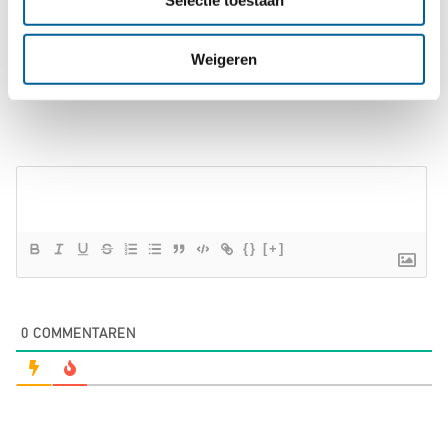
Selectie toestaan
Marcus
Meer over Jerrymie
Weigeren
{}
[+]
0
COMMENTAREN