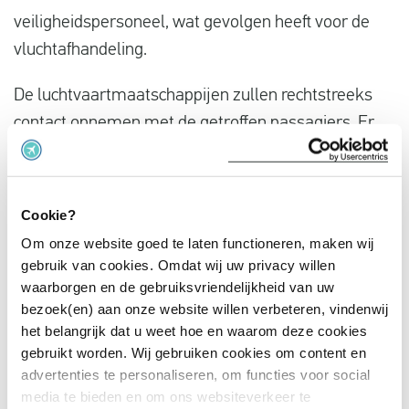
veiligheidspersoneel, wat gevolgen heeft voor de
vluchtafhandeling.
De luchtvaartmaatschappijen zullen rechtstreeks
contact opnemen met de getroffen passagiers. Er
wordt gevraagd om niet naar de luchthaven te
komen.
Cookie?
Daarnaast worden ook een aantal aankomende
Om onze website goed te laten functioneren, maken wij
vluchten geannuleerd. Houd hiervoor de laatste
gebruik van cookies. Omdat wij uw privacy willen
informatie in de gaten via de website van de
waarborgen en de gebruiksvriendelijkheid van uw
luchtvaartmaatcshappij.
bezoek(en) aan onze website willen verbeteren, vindenwij
het belangrijk dat u weet hoe en waarom deze cookies
gebruikt worden. Wij gebruiken cookies om content en
Recht op compensatie nationale staking België?
advertenties te personaliseren, om functies voor social
Compensatie wordt normaal gesproken door de
media te bieden en om ons websiteverkeer te