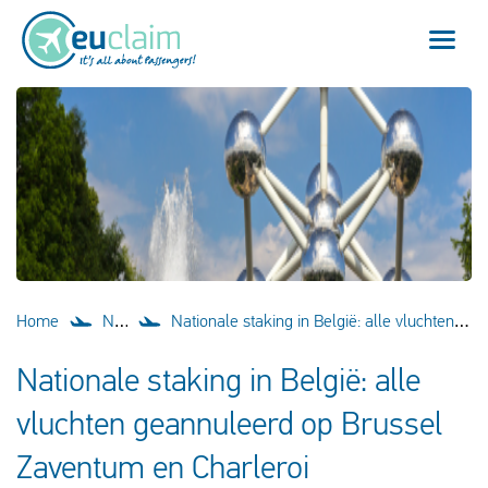
Vlucht vertraagd
Vlucht geannuleerd
Onze service
Veelgestelde vragen
Home
Nieuws
Nationale staking in België: alle vluchten geannuleerd op Brussel Zaventum en Charleroi
Inloggen
Nationale staking in België: alle
vluchten geannuleerd op Brussel
Nederlands
Zaventum en Charleroi