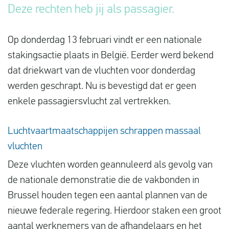
Deze rechten heb jij als passagier.
Vluchtproblemen
Gemaakte kosten
Op donderdag 13 februari vindt er een nationale
Vlucht gewijzigd
stakingsactie plaats in België. Eerder werd bekend
dat driekwart van de vluchten voor donderdag
Aansluiting gemist
werden geschrapt. Nu is bevestigd dat er geen
Over ons
enkele passagiersvlucht zal vertrekken.
Contact
Luchtvaartmaatschappijen schrappen massaal
vluchten
Deze vluchten worden geannuleerd als gevolg van
de nationale demonstratie die de vakbonden in
Brussel houden tegen een aantal plannen van de
nieuwe federale regering. Hierdoor staken een groot
aantal werknemers van de afhandelaars en het