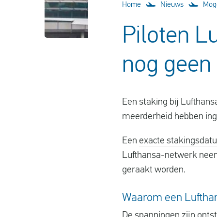
Home
Nieuws
Moge
Piloten L
nog geen
Een staking bij Lufthans
meerderheid hebben ing
Een
exacte stakingsdatu
Lufthansa-netwerk neemt
geraakt worden.
Waarom een Lufthans
De spanningen zijn onts