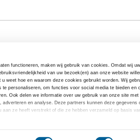
aten functioneren, maken wij gebruik van cookies. Omdat wij uw
ebruiksvriendelijkheid van uw bezoek(en) aan onze website wille
EUclaim
dat u weet hoe en waarom deze cookies gebruikt worden. Wij gebr
s te personaliseren, om functies voor social media te bieden en
Samenwerken
ren. Ook delen we informatie over uw gebruik van onze site met
te kosten
Pers
a, adverteren en analyse. Deze partners kunnen deze gegevens
oekt
Nieuws
u aan ze heeft verstrekt of die ze hebben verzameld op basis v
 vragen
Blog
Claim annuleren