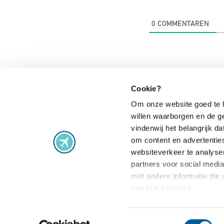
0
COMMENTAREN
Cookie?
Om onze website goed te l
willen waarborgen en de g
Vluchtproblemen
vindenwij het belangrijk 
om content en advertentie
Vlucht vertraagd
Staking
websiteverkeer te analyse
Vlucht geannuleerd
Extra gemaak
partners voor social medi
Vlucht gewijzigd
Vlucht overb
met andere informatie die 
van hun services.
Aansluiting gemist
Veelgestelde
Toestemmingsselectie