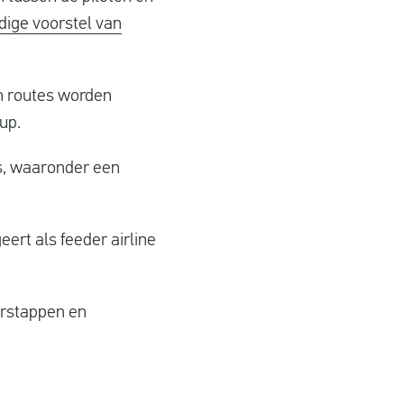
dige voorstel van
en routes worden
up.
es, waaronder een
ert als feeder airline
erstappen en