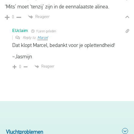
‘Mits’ moet ‘tenzij’ zijn in de eennalaatste alinea.
Reageer
0
EUclaim
9 jaren geleden
Reply to
Marcel
Dat klopt Marcel, bedankt voor je oplettendheid!
~Jasmijn
Reageer
0
Vluchtproblemen