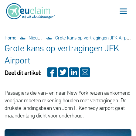
Vlucht vertraagd
Home
Nieuws
Grote kans op vertragingen JFK Airport
Grote kans op vertragingen JFK
Vlucht geannuleerd
Airport
Onze service
Deel dit artikel:
Veelgestelde vragen
Passagiers die van- en naar New York reizen aankomend
voorjaar moeten rekening houden met vertragingen. De
Inloggen
drukste landingsbaan van John F. Kennedy airport gaat
maandenlang dicht voor onderhoud.
Nederlands