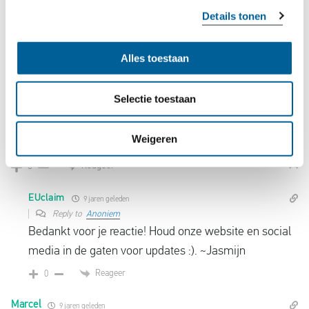
4
COMMENTAREN
Details tonen
Nieuwste
Alles toestaan
Anoniem
9 jaren geleden
Ik vertrek 24Mei met SN van Brussel naar Jfk. Hou ons op
Selectie toestaan
de hoogte aub
Weigeren
Grtjs
Reageer
0
EUclaim
9 jaren geleden
Reply to
Anoniem
Bedankt voor je reactie! Houd onze website en social
media in de gaten voor updates :). ~Jasmijn
Reageer
0
Marcel
9 jaren geleden