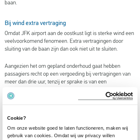
baan.
Bij wind extra vertraging
Omdat JFK airport aan de oostkust ligt is sterke wind een
veelvoorkomend fenomeen. Extra vertragingen door
sluiting van de baan zijn dan ook niet uit te sluiten.
Aangezien het om gepland onderhoud gaat hebben
passagiers recht op een vergoeding bij vertragingen van
meer dan drie uur, tenzij er sprake is van een
buitengewone omstandigheid zoals storm. Dit geldt
alleen voor passagiers die vanuit de EU naar New York
vliegen of passagiers die terugvliegen naar de EU met
een Europese vliegtuigmaatschappij.
Cookie?
Om onze website goed te laten functioneren, maken wij
Voor Nederlandse passagiers houdt dit in dat we
gebruik van cookies. Omdat wij uw privacy willen
adviseren bij directe vluchten met KLM of een andere