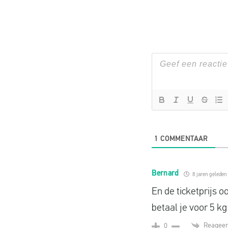
1
COMMENTAAR
Bernard
8 jaren geleden
En de ticketprijs o
betaal je voor 5 k
Reageer
0