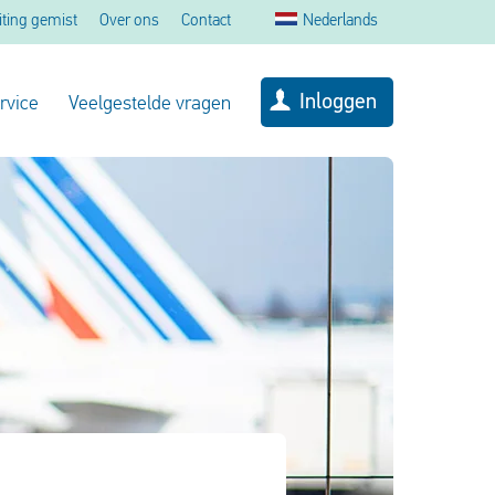
iting gemist
Over ons
Contact
Nederlands
Inloggen
rvice
Veelgestelde vragen