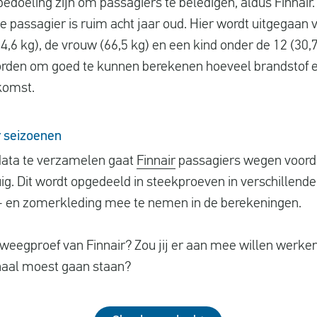
bedoeling zijn om passagiers te beledigen, aldus Finnair
e passagier is ruim acht jaar oud. Hier wordt uitgegaan
,6 kg), de vrouw (66,5 kg) en een kind onder de 12 (30,
rden om goed te kunnen berekenen hoeveel brandstof ee
komst.
r seizoenen
data te verzamelen gaat
Finnair
passagiers wegen voorda
ig. Dit wordt opgedeeld in steekproeven in verschillend
r- en zomerkleding mee te nemen in de berekeningen.
 weegproef van Finnair? Zou jij er aan mee willen werken
haal moest gaan staan?