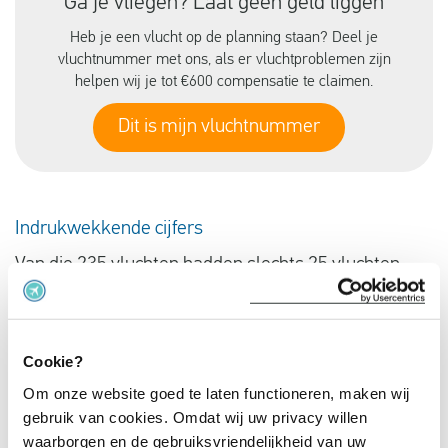
Ga je vliegen? Laat geen geld liggen
Heb je een vlucht op de planning staan? Deel je
vluchtnummer met ons, als er vluchtproblemen zijn
helpen wij je tot €600 compensatie te claimen.
Dit is mijn vluchtnummer
Indrukwekkende cijfers
Van die 235 vluchten hadden slechts 25 vluchten
een vertraging van meer dan 60 minuten. Slechts
vijf keer was er een vertraging van meer dan 120
minuten.
Cookie?
Om onze website goed te laten functioneren, maken wij
De langste vertraging was op 6 juli 2024, toen vlucht
gebruik van cookies. Omdat wij uw privacy willen
CND 599 met 2 uur en 48 minuten vertraging
waarborgen en de gebruiksvriendelijkheid van uw