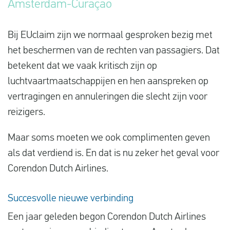
Amsterdam-Curaçao
Vluchtproblemen
Gemaakte kosten
Bij EUclaim zijn we normaal gesproken bezig met
het beschermen van de rechten van passagiers. Dat
Vlucht gewijzigd
betekent dat we vaak kritisch zijn op
Aansluiting gemist
luchtvaartmaatschappijen en hen aanspreken op
Over ons
vertragingen en annuleringen die slecht zijn voor
reizigers.
Contact
Maar soms moeten we ook complimenten geven
als dat verdiend is. En dat is nu zeker het geval voor
Corendon Dutch Airlines.
Succesvolle nieuwe verbinding
Een jaar geleden begon Corendon Dutch Airlines