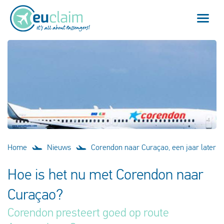
Vlucht vertraagd
Vlucht geannuleerd
Onze service
Veelgestelde vragen
Home
Nieuws
Corendon naar Curaçao, een jaar later
Inloggen
Hoe is het nu met Corendon naar
Curaçao?
Nederlands
Corendon presteert goed op route