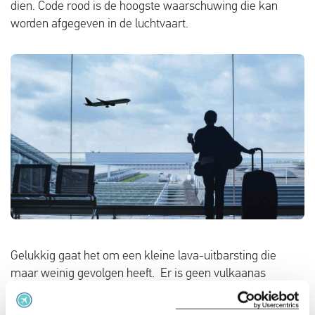
dien. Code rood is de hoogste waarschuwing die kan
Vluchtproblemen
worden afgegeven in de luchtvaart.
Gemaakte kosten
Vlucht gewijzigd
Aansluiting gemist
Over ons
Contact
Gelukkig gaat het om een kleine lava-uitbarsting die
maar weinig gevolgen heeft. Er is geen vulkaanas
gesignaleerd in de lucht wat zou kunnen zorgen voor
verstoring van het vliegverkeer. Uit voorzorg is het