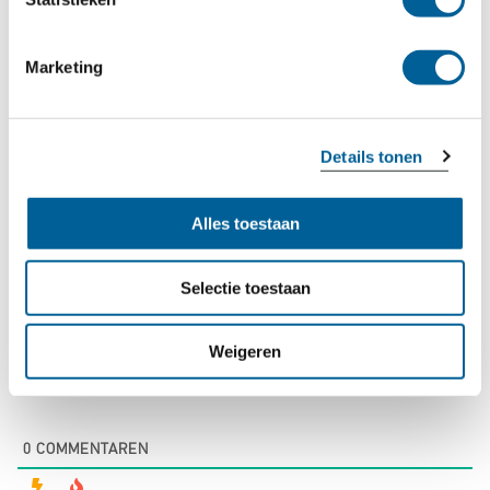
Opmerkelijk is wel dat er op het zelfde moment ook een
vulkaanuitbarsting is geweest op Papoea-Nieuw-Guinea.
Marketing
Ook van deze uitbarsting heeft het vliegverkeer in onder
meer Tokyo en Australië gelukkig weinig hinder.
Details tonen
Check uw vlucht
Alles toestaan
Selectie toestaan
Weigeren
0
COMMENTAREN