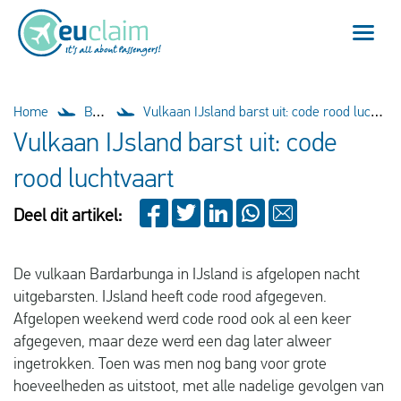
Vlucht vertraagd
Home
Blog
Vulkaan IJsland barst uit: code rood luchtvaart
Vulkaan IJsland barst uit: code
Vlucht geannuleerd
rood luchtvaart
Onze service
Deel dit artikel:
Veelgestelde vragen
De vulkaan Bardarbunga in IJsland is afgelopen nacht
uitgebarsten. IJsland heeft code rood afgegeven.
Inloggen
Afgelopen weekend werd code rood ook al een keer
afgegeven, maar deze werd een dag later alweer
ingetrokken. Toen was men nog bang voor grote
Nederlands
hoeveelheden as uitstoot, met alle nadelige gevolgen van