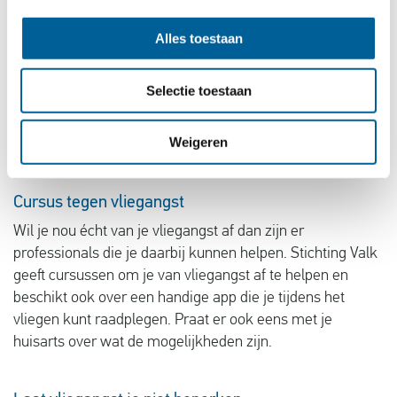
Vliegangst en medicijnen
Slaappillen en angstmedicatie zijn heftige medicijnen die
Alles toestaan
je alleen op recept van een arts mag gebruiken. Er zijn
ook een heleboel natuurlijke rustgevers die je bij de
Selectie toestaan
apotheek kunt kopen en die je helpen om wat kalmer het
vliegtuig in te stappen. Ademhalingsoefeningen zijn ook
Weigeren
altijd een goede tip.
Cursus tegen vliegangst
Wil je nou écht van je vliegangst af dan zijn er
professionals die je daarbij kunnen helpen. Stichting Valk
geeft cursussen om je van vliegangst af te helpen en
beschikt ook over een handige app die je tijdens het
vliegen kunt raadplegen. Praat er ook eens met je
huisarts over wat de mogelijkheden zijn.