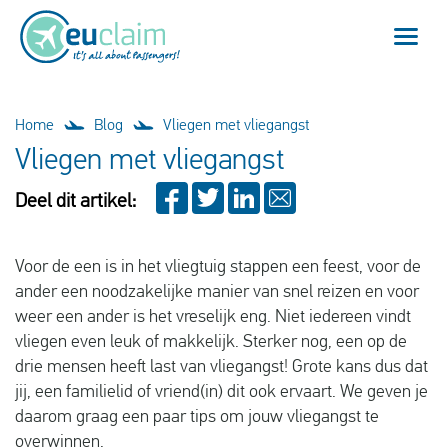
Vlucht vertraagd
Home
Blog
Vliegen met vliegangst
Vliegen met vliegangst
Vlucht geannuleerd
Deel dit artikel:
Onze service
Voor de een is in het vliegtuig stappen een feest, voor de
Veelgestelde vragen
ander een noodzakelijke manier van snel reizen en voor
weer een ander is het vreselijk eng. Niet iedereen vindt
Inloggen
vliegen even leuk of makkelijk. Sterker nog, een op de
drie mensen heeft last van vliegangst! Grote kans dus dat
jij, een familielid of vriend(in) dit ook ervaart. We geven je
daarom graag een paar tips om jouw vliegangst te
Nederlands
overwinnen.