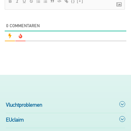
{}
[+]
0
COMMENTAREN
Vluchtproblemen
EUclaim