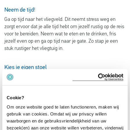
Neem de tijd!
Ga op tijd naar het vliegveld. Dit neemt stress weg en
zorgt ervoor dat je alle tijd hebt om jezelf rustig op de reis
voor te bereiden. Neem wat te eten en te drinken, fris
jezelf even op en ga op tijd naar je gate. Zo stap je een
stuk rustiger het vliegtuig in.
Kies je eigen stoel
Zit je liever vooraan in het vliegtuig, bij de nooduitgang of
helemaal achterin? Dat is voor iedereen persoonlijk, maar
voor mensen met vliegangst kan het fijn zijn om zo snel
Cookie?
mogelijk in én uit het vliegtuig te kunnen. Gun in dat geval
jezelf dat beetje extra rust en boek je stoel van tevoren,
Om onze website goed te laten functioneren, maken wij
dan maar iets extra’s betalen. Zo weet je in ieder geval
gebruik van cookies. Omdat wij uw privacy willen
dat je op een prettige plek zit.
waarborgen en de gebruiksvriendelijkheid van uw
bezoek(en) aan onze website willen verbeteren, vindenwij