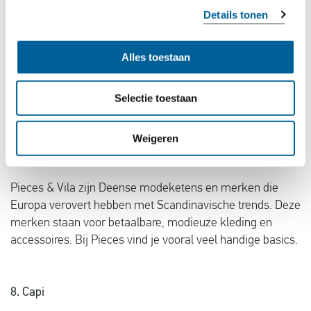
Details tonen
Deze succesformule uit de Verenigde Staten is inmiddels
waanzinnig populair over de hele wereld. Het lingerie- en
beautymerk is vooral beroemd om haar jaarlijkse
Alles toestaan
modeshow die in veel landen uitgezonden wordt. Bij Vic
toria’s Secret koop je heerlijke parfums, mooie lingerie en
Selectie toestaan
speciale beauty producten die je zintuigen prikkelen.
Weigeren
7. Pieces & Vila
Pieces & Vila zijn Deense modeketens en merken die
Europa verovert hebben met Scandinavische trends. Deze
merken staan voor betaalbare, modieuze kleding en
accessoires. Bij Pieces vind je vooral veel handige basics.
8. Capi