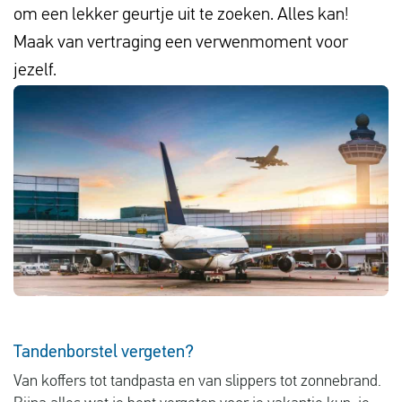
om een lekker geurtje uit te zoeken. Alles kan!
Vluchtproblemen
Maak van vertraging een verwenmoment voor
Gemaakte kosten
jezelf.
Vlucht gewijzigd
Aansluiting gemist
Over ons
Contact
Tandenborstel vergeten?
Van koffers tot tandpasta en van slippers tot zonnebrand.