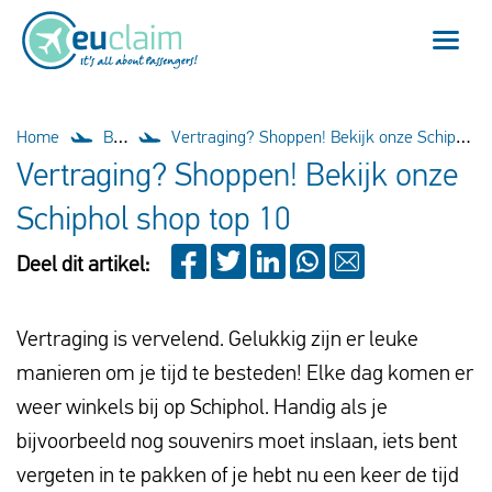
Vlucht vertraagd
Home
Blog
Vertraging? Shoppen! Bekijk onze Schiphol shop top 10
Vertraging? Shoppen! Bekijk onze
Vlucht geannuleerd
Schiphol shop top 10
Onze service
Deel dit artikel:
Veelgestelde vragen
Vertraging is vervelend. Gelukkig zijn er leuke
Inloggen
manieren om je tijd te besteden! Elke dag komen er
weer winkels bij op Schiphol. Handig als je
bijvoorbeeld nog souvenirs moet inslaan, iets bent
Nederlands
vergeten in te pakken of je hebt nu een keer de tijd