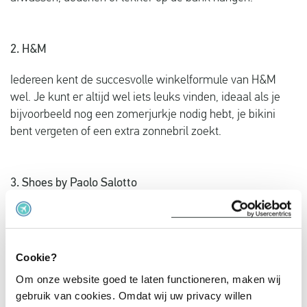
2. H&M
Iedereen kent de succesvolle winkelformule van H&M
wel. Je kunt er altijd wel iets leuks vinden, ideaal als je
bijvoorbeeld nog een zomerjurkje nodig hebt, je bikini
bent vergeten of een extra zonnebril zoekt.
3. Shoes by Paolo Salotto
Schoenen, schoenen en nog eens schoenen! Een hemel
op aarde voor veel vrouwen. Of je nou sandaaltjes voor je
zonvakantie zoekt, stylish hakken voor een avondje uit of
Cookie?
comfortabele sneakers voor een citytrip: Bij Paolo Salotto
Om onze website goed te laten functioneren, maken wij
vind je ze.
gebruik van cookies. Omdat wij uw privacy willen