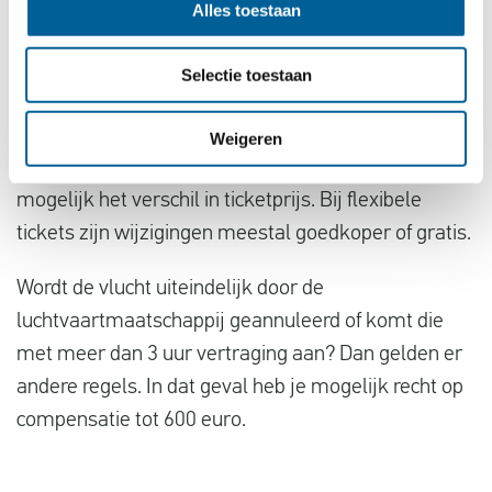
Alles toestaan
gevlogen.
Een vliegticket wijzigen kan soms gratis,
Selectie toestaan
bijvoorbeeld bij een kleine foutje in de naam kort na
het boeken. Voor grotere wijzigingen, zoals een
Weigeren
reisdatum, betaal je vaak wijzigingskosten en
mogelijk het verschil in ticketprijs. Bij flexibele
tickets zijn wijzigingen meestal goedkoper of gratis.
Wordt de vlucht uiteindelijk door de
luchtvaartmaatschappij geannuleerd of komt die
met meer dan 3 uur vertraging aan? Dan gelden er
andere regels. In dat geval heb je mogelijk recht op
compensatie tot 600 euro.