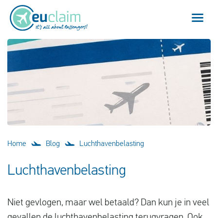
Vlucht vertraagd
Vlucht geannuleerd
Onze service
Veelgestelde vragen
Home
Blog
Luchthavenbelasting
Inloggen
Luchthavenbelasting
Niet gevlogen, maar wel betaald? Dan kun je in veel
Nederlands
gevallen de luchthavenbelasting terugvragen. Ook