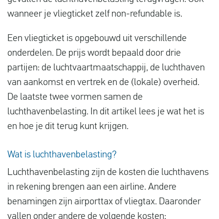
Vluchtproblemen
wanneer je vliegticket zelf non-refundable is.
Gemaakte kosten
Een vliegticket is opgebouwd uit verschillende
Vlucht gewijzigd
onderdelen. De prijs wordt bepaald door drie
partijen: de luchtvaartmaatschappij, de luchthaven
Aansluiting gemist
van aankomst en vertrek en de (lokale) overheid.
Over ons
De laatste twee vormen samen de
Contact
luchthavenbelasting. In dit artikel lees je wat het is
en hoe je dit terug kunt krijgen.
Wat is luchthavenbelasting?
Luchthavenbelasting zijn de kosten die luchthavens
in rekening brengen aan een airline. Andere
benamingen zijn airporttax of vliegtax. Daaronder
vallen onder andere de volgende kosten: