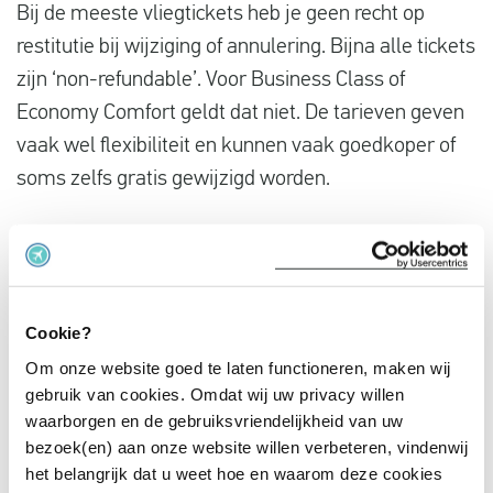
Bij de meeste vliegtickets heb je geen recht op
restitutie bij wijziging of annulering. Bijna alle tickets
zijn ‘non-refundable’. Voor Business Class of
Economy Comfort geldt dat niet. De tarieven geven
vaak wel flexibiliteit en kunnen vaak goedkoper of
soms zelfs gratis gewijzigd worden.
Wanneer een vliegticket niet is gebruikt, kun je de
luchthavenbelasting terugvragen. Dien je verzoek in
bij de partij waar je hebt geboekt:
Cookie?
de luchtvaartmaatschappij
Om onze website goed te laten functioneren, maken wij
de boekingssite
gebruik van cookies. Omdat wij uw privacy willen
de reisorganisatie
waarborgen en de gebruiksvriendelijkheid van uw
bezoek(en) aan onze website willen verbeteren, vindenwij
het belangrijk dat u weet hoe en waarom deze cookies
Het terugvragen van de luchthavenbelasting moet