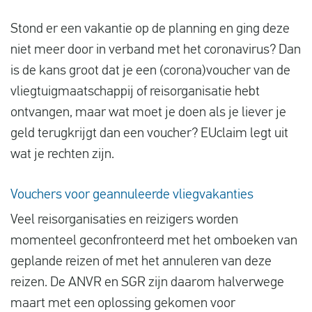
Vluchtproblemen
Stond er een vakantie op de planning en ging deze
Gemaakte kosten
niet meer door in verband met het coronavirus? Dan
is de kans groot dat je een (corona)voucher van de
Vlucht gewijzigd
vliegtuigmaatschappij of reisorganisatie hebt
Aansluiting gemist
ontvangen, maar wat moet je doen als je liever je
Over ons
geld terugkrijgt dan een voucher? EUclaim legt uit
wat je rechten zijn.
Contact
Vouchers voor geannuleerde vliegvakanties
Veel reisorganisaties en reizigers worden
momenteel geconfronteerd met het omboeken van
geplande reizen of met het annuleren van deze
reizen. De ANVR en SGR zijn daarom halverwege
maart met een oplossing gekomen voor