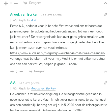
Reageer
0
Anouk van Burken
5 jaren geleden
Reply to
A.A.
Beste A.A., bedankt voor je bericht. Wat vervelend om te horen dat
jullie nog geen terugbetaling hebben ontvangen. Tot wanneer loopt
jullie voucher? De reisorganisatie kan overigens gebruikmaken van
een voucherfonds als zij geen financiële mogelijkheden hebben. Hier
kun je meer lezen over het voucherfonds:
https://www.euclaim.nl/blog/mijn-voucher-is-met-twee-maanden-
verlengd-wat-betekent-dit-voor-mij
. Mocht je er niet uitkomen, stuur
ons dan een bericht. Wij helpen je graag! ~Anouk
Reageer
0
A.A.
5 jaren geleden
Reply to
Anouk van Burken
De voucher is tot november geldig. De reisorganisatie geeft aan in
november uit te keren. Maar ik heb liever nu mijn geld terug, het gaat
om een aanzienlijk bedrag dat wij al in 5-2020 naar de reisorganisatie
hebben overgemaakt. De boeking dateert uit 1-2020.