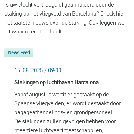
Is uw vlucht vertraagd of geannuleerd door de
Vluchtproblemen
staking op het vliegveld van Barcelona? Check hier
Gemaakte kosten
het laatste nieuws over de staking. Ook leggen we
Vlucht gewijzigd
uit
waar u recht op heeft.
Aansluiting gemist
News Feed
Over ons
Contact
15-08-2025 / 09:00
Stakingen op luchthaven Barcelona
Vanaf augustus wordt er gestaakt op de
Spaanse vliegvelden, er wordt gestaakt door
bagageafhandelings- en grondpersoneel.
De stakingen zullen gevolgen hebben voor
meerdere luchtvaartmaatschappijen,