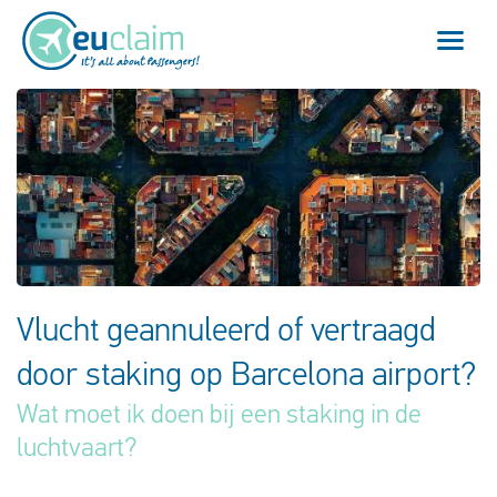
Vlucht vertraagd
Vlucht geannuleerd
Onze service
Veelgestelde vragen
Vlucht geannuleerd of vertraagd
door staking op Barcelona airport?
Inloggen
Wat moet ik doen bij een staking in de
luchtvaart?
Nederlands